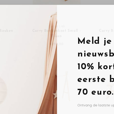
Curve Lab
 Beuken
Curvy Boekenkast Small -
Curvy B
Eiken
Meld je
€290,00
nieuwsb
10% kor
eerste 
70 euro.
Ontvang de laatste u