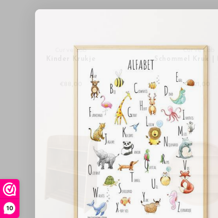
Curve Lab
Curve Lab
Kinder Krukje
Schommel Kruk |
€88,00
€121,00
10