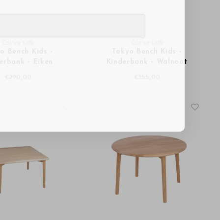
Curve Lab
Curve Lab
o Bench Kids -
Tokyo Bench Kids -
erbank - Eiken
Kinderbank - Walnoot
€290,00
€355,00