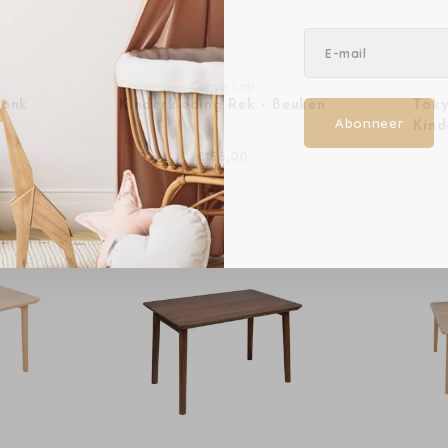
Curve Lab
lank
Kinderkleding Rek - Beuken
Toky
Abonneer
Kind
€156,00