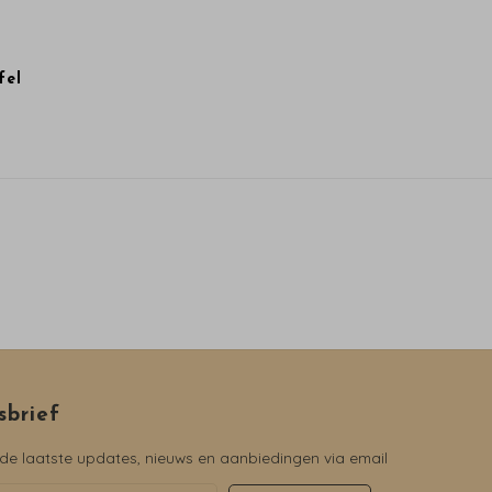
fel
sbrief
e laatste updates, nieuws en aanbiedingen via email