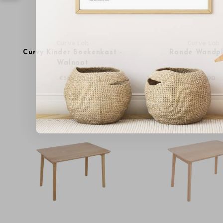
Curve Lab
Curve Lab
Curvy Kinder Boekenkast -
Ronde Wandp
Walnoot
€365,00
€132,00