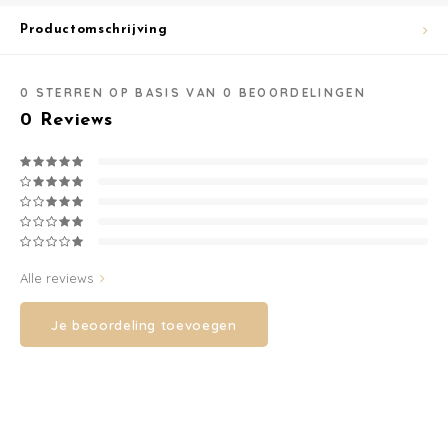
Productomschrijving
Washandjes
Verschoningsmand
0
STERREN OP BASIS VAN
0
BEOORDELINGEN
0
Reviews
Familie Planner
Alle reviews
Je beoordeling toevoegen