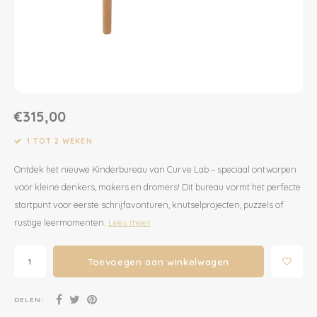
Dekens | Hoeslaken
Slabbetjes
Slaapzakken
Houten Speelgoed
Sieraden
Boeken voor Volwassenen
Boxkleed | Speelkleed
Mutsjes
Baby Speelgoed
Inpakpapier
Opbergen
Boxkleed | Speelkleed
Creatief
Wenskaarten
€315,00
Posters
Voetenzakken
Puzzels
Jaarplanners en Verjaardagskalenders
1 TOT 2 WEKEN
Ontdek het nieuwe Kinderbureau van Curve Lab – speciaal ontworpen
Verschoningsmand
Haaraccessoires
Way to Play
voor kleine denkers, makers en dromers! Dit bureau vormt het perfecte
startpunt voor eerste schrijfavonturen, knutselprojecten, puzzels of
Tassen en Rugzakken
Educatief
rustige leermomenten.
Lees meer
Toilettassen
Balance Board
Toevoegen aan winkelwagen
Zonnebrillen
Join Clips
DELEN:
Sieraden
Trybike