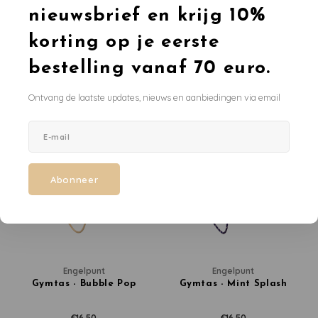
nieuwsbrief en krijg 10%
Engelpunt
Engelpunt
Rugzak Pink Disco - Large
Gymtas - Blush Power
korting op je eerste
€49,50
€16,50
bestelling vanaf 70 euro.
Ontvang de laatste updates, nieuws en aanbiedingen via email
Abonneer
Engelpunt
Engelpunt
Gymtas - Bubble Pop
Gymtas - Mint Splash
€16,50
€16,50