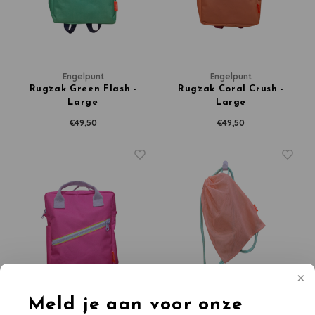
Engelpunt
Engelpunt
Rugzak Green Flash -
Rugzak Coral Crush -
Large
Large
€49,50
€49,50
Meld je aan voor onze