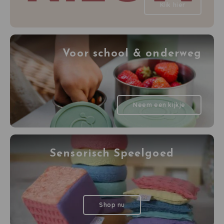
Klik hier
Washandjes
Verschoningsmand
Voor school & onderweg
Familie Planner
Neem een kijkje
Sensorisch Speelgoed
Shop nu