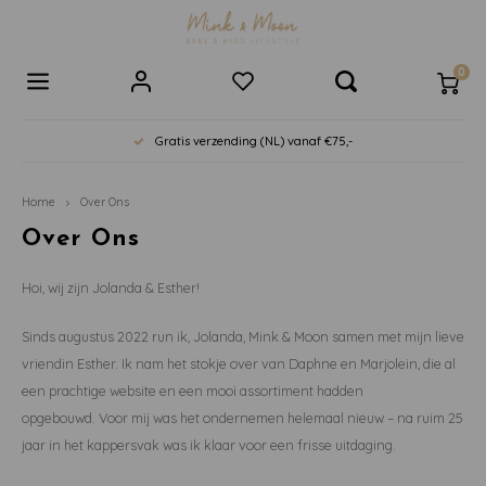
0
Hoofdmenu / baby- | kinderkamer
Hoofdmenu / eten | drinken
Hoofdmenu / voor ouders
Hoofdmenu / cadeautjes
Hoofdmenu / verzorging
Hoofdmenu / boeken
Hoofdmenu / spelen
Hoofdmenu / sale
Gratis verzending (NL) vanaf €75,-
Baby- | Kinderkamer
Eten | Drinken
Voor Ouders
Cadeautjes
Verzorging
Boeken
Spelen
Sale
Home
Over Ons
Alle producten
Alle Producten
Alle Producten
Alle Producten
Alle Producten
Alle Producten
Cadeaubonnen
Alle Producten
Over Ons
Wiegjes
Fruitspenen
Spenen
Pittenzakjes
Verzorgingsproducten
Horoscoop Boekjes
Cadeautjes tot €15
Speelgoed
Hoi, wij zijn Jolanda & Esther!
Meubels
Kinderservies
Speenkoorden/doosjes
Rammelaars en Bijtspeeltjes
Tassen en Toilettassen
Babyboekjes
Cadeautjes van €15 - €25
Eten & Drinken
Sinds augustus 2022 run ik, Jolanda, Mink & Moon samen met mijn lieve
vriendin Esther.
Ik nam het stokje over van Daphne en Marjolein, die al
Lampen
Drinkflessen
Hydrofiele Doeken
Knuffels en Knuffeldoeken
Boeken
Kinderboeken
Cadeautjes van €25 - €50
Boeken
een prachtige website en een mooi assortiment hadden
opgebouwd.
Voor mij was het ondernemen helemaal nieuw – na ruim 25
Muziekmobiel
Lunch | Snackbox
Persoonlijke Verzorging
Boxkleed | Speelkleed
Wonen en Slapen
Voorleesboeken
Cadeautjes boven de € 50
Baby & Kinderkamer
jaar in het kappersvak was ik klaar voor een frisse uitdaging.
Decoratie
Tuitbekers
Tandenborstels
Muziekmobiel
Wildride Draagzakken
Invulboeken
Overige