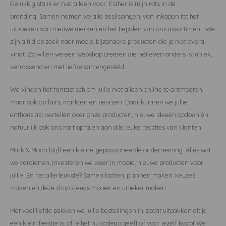
Gelukkig sta ik er niet alleen voor: Esther is mijn rots in de
branding.
Samen nemen we alle beslissingen, van inkopen tot het
Dekens | Hoeslaken
Slabbetjes
Slaapzakken
Houten Speelgoed
Sieraden
Boeken voor Volwassenen
uitzoeken van nieuwe merken en het bepalen van ons assortiment.
We
zijn altijd op zoek naar mooie, bijzondere producten die je niet overal
Boxkleed | Speelkleed
Mutsjes
Baby Speelgoed
Inpakpapier
vindt.
Zo willen we een webshop creëren die nét even anders is: uniek,
verrassend en met liefde samengesteld.
Opbergen
Boxkleed | Speelkleed
Creatief
Wenskaarten
We vinden het fantastisch om jullie niet alleen online te ontmoeten,
Posters
Voetenzakken
Puzzels
Jaarplanners en Verjaardagskalenders
maar ook op fairs, markten en beurzen.
Daar kunnen we jullie
enthousiast vertellen over onze producten, nieuwe ideeën opdoen én
Verschoningsmand
Haaraccessoires
Way to Play
natuurlijk ook ons hart ophalen aan alle leuke reacties van klanten.
Tassen en Rugzakken
Educatief
Mink & Moon blijft een kleine, gepassioneerde onderneming.
Alles wat
we verdienen, investeren we weer in mooie, nieuwe producten voor
Toilettassen
Balance Board
jullie.
En het allerleukste? Samen lachen, plannen maken, keuzes
maken en deze shop steeds mooier en unieker maken.
Zonnebrillen
Join Clips
Met veel liefde pakken we jullie bestellingen in, zodat uitpakken altijd
Sieraden
Trybike
een klein feestje is, of je het nu cadeau geeft of voor jezelf koopt.We