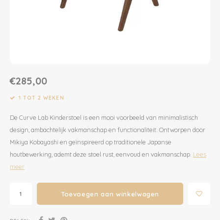
Dekens | Hoeslaken
Slabbetjes
Slaapzakken
Houten Speelgoed
Sieraden
Boeken voor Volwassenen
Boxkleed | Speelkleed
Mutsjes
Baby Speelgoed
Inpakpapier
Opbergen
Boxkleed | Speelkleed
Creatief
Wenskaarten
€285,00
Posters
Voetenzakken
Puzzels
Jaarplanners en Verjaardagskalenders
1 TOT 2 WEKEN
De Curve Lab Kinderstoel is een mooi voorbeeld van minimalistisch
Verschoningsmand
Haaraccessoires
Way to Play
design, ambachtelijk vakmanschap en functionaliteit. Ontworpen door
Mikiya Kobayashi en geïnspireerd op traditionele Japanse
Tassen en Rugzakken
Educatief
houtbewerking, ademt deze stoel rust, eenvoud en vakmanschap.
Lees
meer
Toilettassen
Balance Board
Zonnebrillen
Join Clips
Toevoegen aan winkelwagen
Sieraden
Trybike
DELEN: