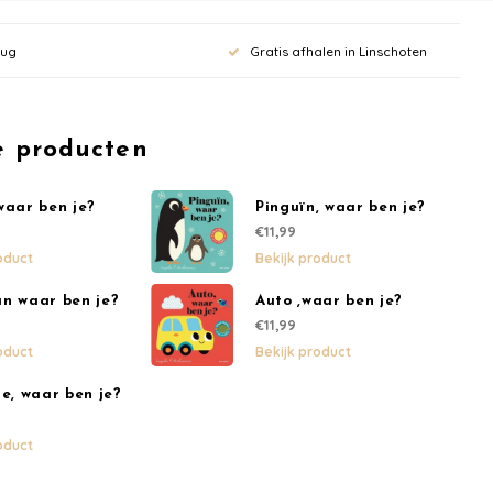
rug
Gratis afhalen in Linschoten
 aan voor onze
e producten
rief en krijg
waar ben je?
Pinguïn, waar ben je?
ting op je
€11,99
oduct
Bekijk product
bestelling vanaf
n waar ben je?
Auto ,waar ben je?
€11,99
oduct
Bekijk product
pdates, nieuws en aanbiedingen via email
je, waar ben je?
oduct