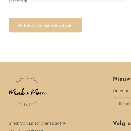
Je beoordeling toevoegen
Nieuw
Ontvang d
Strick Van Linschotenstraat 14
Volg 
3461EG Linschoten