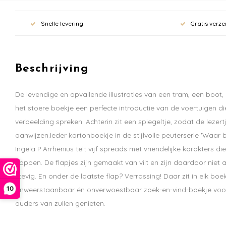
Snelle levering
Gratis verze
Beschrijving
De levendige en opvallende illustraties van een tram, een boot,
het stoere boekje een perfecte introductie van de voertuigen die
verbeelding spreken. Achterin zit een spiegeltje, zodat de lezer
aanwijzen.Ieder kartonboekje in de stijlvolle peuterserie 'Waar 
Ingela P Arrhenius telt vijf spreads met vriendelijke karakters di
flappen. De flapjes zijn gemaakt van vilt en zijn daardoor niet 
stevig. En onder de laatste flap? Verrassing! Daar zit in elk boe
10
onweerstaanbaar én onverwoestbaar zoek-en-vind-boekje voor 
ouders van zullen genieten.