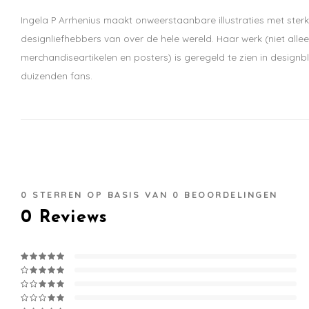
Ingela P Arrhenius maakt onweerstaanbare illustraties met sterke,
designliefhebbers van over de hele wereld. Haar werk (niet alle
merchandiseartikelen en posters) is geregeld te zien in designb
duizenden fans.
0
STERREN OP BASIS VAN
0
BEOORDELINGEN
0
Reviews