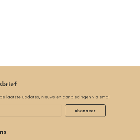
sbrief
e laatste updates, nieuws en aanbiedingen via email
Abonneer
ons