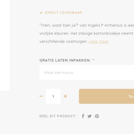
DIRECT LEVERBAAR
'Trein, waar ben je?' van Ingela P Arrhenius is 
vrolijke kleuren. Het stevige kartonboekje neem
verschillende voertuigen.
Lees meer
GRATIS LATEN INPAKKEN:
*
Maak een keuze...
To
DEEL DIT PRODUCT: