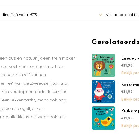
nding (NL) vanaf €75,-
Niet goed, geld te
Meld je
Gerelateerd
nieuwsb
 een bus en natuurlijk een trein maken
Leeuw, 
10% kor
€11,99
 zo veel kleintjes enorm tot de
Bekijk pr
tjes ook zichzelf kunnen
eerste 
ben je?' van de Zweedse illustrator
Kerstma
e zich verstoppen onder kleurrijke
€11,99
70 euro.
Bekijk pr
alleen lekker zacht, maar ook nog
kje een spiegeltje. Een
Ontvang de laatste u
Kuikent
de allerkleinsten, waar ook hun
€11,99
Bekijk pr