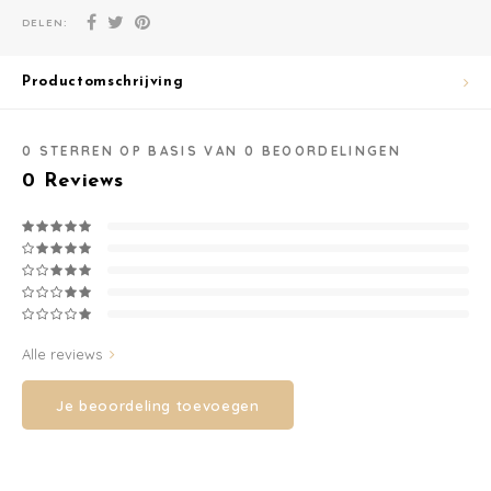
DELEN:
Washandjes
Productomschrijving
Verschoningsmand
0
STERREN OP BASIS VAN
0
BEOORDELINGEN
Familie Planner
0
Reviews
Alle reviews
Je beoordeling toevoegen