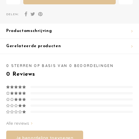
Washandjes
DELEN:
Verschoningsmand
Productomschrijving
Familie Planner
Gerelateerde producten
0
STERREN OP BASIS VAN
0
BEOORDELINGEN
0
Reviews
Alle reviews
Je beoordeling toevoegen