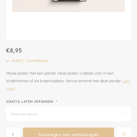
Dekens | Hoeslaken
Slabbetjes
Slaapzakken
Houten Speelgoed
Sieraden
Boeken voor Volwassenen
Boxkleed | Speelkleed
Mutsjes
Baby Speelgoed
Inpakpapier
Opbergen
Boxkleed | Speelkleed
Creatief
Wenskaarten
€8,95
Posters
Voetenzakken
Puzzels
Jaarplanners en Verjaardagskalenders
DIRECT LEVERBAAR
Mooie poster met een panda. Deze poster is ideaal voor in een
Verschoningsmand
Haaraccessoires
Way to Play
kinderkamer of als kraamcadeau. Verras iemand met deze panda!
Lees
meer
Tassen en Rugzakken
Educatief
GRATIS LATEN INPAKKEN:
*
Toilettassen
Balance Board
Maak een keuze...
Zonnebrillen
Join Clips
Toevoegen aan winkelwagen
Sieraden
Trybike