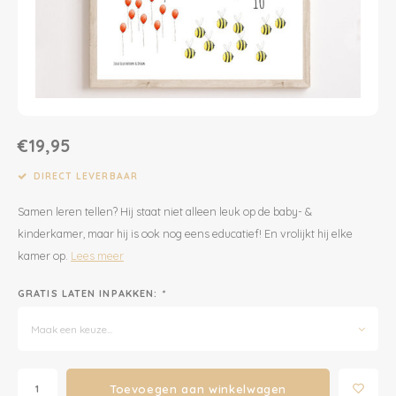
Dekens | Hoeslaken
Slabbetjes
Slaapzakken
Houten Speelgoed
Sieraden
Boeken voor Volwassenen
Boxkleed | Speelkleed
Mutsjes
Baby Speelgoed
Inpakpapier
Opbergen
Boxkleed | Speelkleed
Creatief
Wenskaarten
€19,95
Posters
Voetenzakken
Puzzels
Jaarplanners en Verjaardagskalenders
DIRECT LEVERBAAR
Samen leren tellen? Hij staat niet alleen leuk op de baby- &
Verschoningsmand
Haaraccessoires
Way to Play
kinderkamer, maar hij is ook nog eens educatief! En vrolijkt hij elke
kamer op.
Lees meer
Tassen en Rugzakken
Educatief
GRATIS LATEN INPAKKEN:
*
Toilettassen
Balance Board
Maak een keuze...
Zonnebrillen
Join Clips
Meld je aan voor onze
Toevoegen aan winkelwagen
Sieraden
Trybike