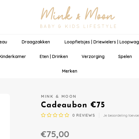
eau
Draagzakken
Loopfietsjes | Driewielers | Loopwa
 Kinderkamer
Eten | Drinken
Verzorging
Spelen
Merken
MINK & MOON
Cadeaubon €75
0
REVIEWS
Je beoordeling toevo
€75,00