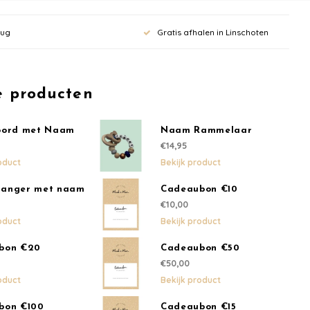
rug
Gratis afhalen in Linschoten
 aan voor onze
rief en krijg
e producten
ting op je
oord met Naam
Naam Rammelaar
€14,95
bestelling vanaf
oduct
Bekijk product
anger met naam
Cadeaubon €10
€10,00
oduct
Bekijk product
pdates, nieuws en aanbiedingen via email
bon €20
Cadeaubon €50
€50,00
oduct
Bekijk product
bon €100
Cadeaubon €15