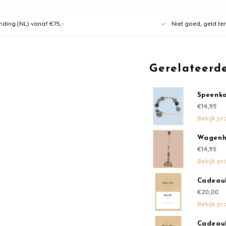
nding (NL) vanaf €75,-
Niet goed, geld te
Meld je
nieuwsb
Gerelateerd
10% kor
Speenk
€14,95
eerste 
Bekijk pr
70 euro.
Wagenh
€14,95
Bekijk pr
Ontvang de laatste u
Cadeau
€20,00
Bekijk pr
Cadeau