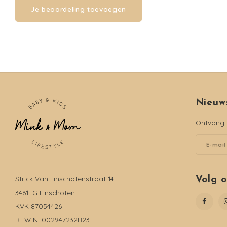
Je beoordeling toevoegen
Nieuw
Ontvang d
Strick Van Linschotenstraat 14
Volg 
3461EG Linschoten
KVK 87054426
BTW NL002947232B23