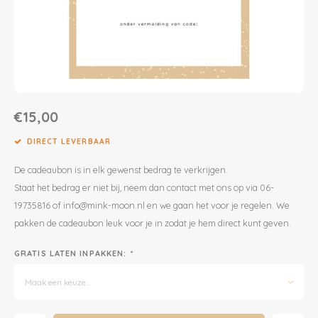
Dekens | Hoeslaken
Slabbetjes
Slaapzakken
Houten Speelgoed
Sieraden
Boeken voor Volwassenen
Boxkleed | Speelkleed
Mutsjes
Baby Speelgoed
Inpakpapier
Opbergen
Boxkleed | Speelkleed
Creatief
Wenskaarten
€15,00
Posters
Voetenzakken
Puzzels
Jaarplanners en Verjaardagskalenders
DIRECT LEVERBAAR
De cadeaubon is in elk gewenst bedrag te verkrijgen.
Verschoningsmand
Haaraccessoires
Way to Play
Staat het bedrag er niet bij, neem dan contact met ons op via 06-
19735816 of
info@mink-moon.nl
en we gaan het voor je regelen. We
Tassen en Rugzakken
Educatief
pakken de cadeaubon leuk voor je in zodat je hem direct kunt geven.
Toilettassen
Balance Board
GRATIS LATEN INPAKKEN:
*
Zonnebrillen
Join Clips
Maak een keuze...
Sieraden
Trybike