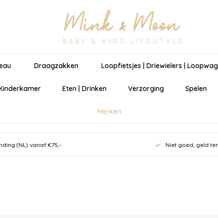
eau
Draagzakken
Loopfietsjes | Driewielers | Loopwa
 Kinderkamer
Eten | Drinken
Verzorging
Spelen
Merken
nding (NL) vanaf €75,-
Niet goed, geld te