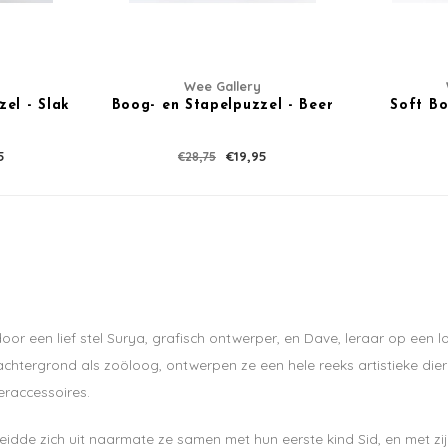
Wee Gallery
el - Slak
Boog- en Stapelpuzzel - Beer
Soft Bo
5
€19,95
€28,75
door een lief stel Surya, grafisch ontwerper, en Dave, leraar op een 
chtergrond als zoöloog, ontwerpen ze een hele reeks artistieke di
eraccessoires.
eidde zich uit naarmate ze samen met hun eerste kind Sid, en met zi