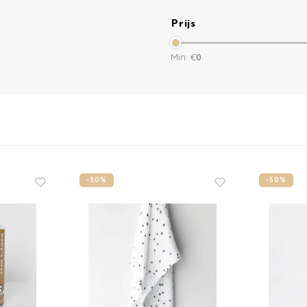
Prijs
Min: €
0
-30%
-50%