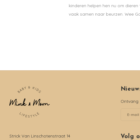
kinderen helpen hen nu om dieren t
vaak samen naar beurzen. Wee Galle
Nieuw
Ontvang d
Strick Van Linschotenstraat 14
Volg 