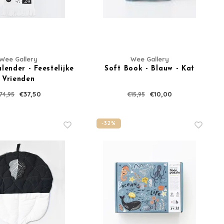
Wee Gallery
Wee Gallery
lender - Feestelijke
Soft Book - Blauw - Kat
Vrienden
€37,50
€10,00
74,95
€15,95
-32%
 aan voor onze
rief en krijg
ting op je