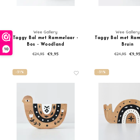
Wee Gallery
Wee Gallery
Taggy Bal met Rammelaar -
Taggy Bal met Ram
Bos - Woodland
Bruin
10
€9,95
€9,9
€24,95
€24,95
-31%
-31%