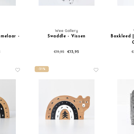
eerste 
70 euro.
Wee Gallery
melaar -
Swaddle - Vissen
Boxkleed |
Ontvang de laatste u
5
€13,95
€19,95
€
-31%
Abonneer