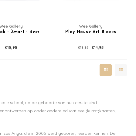
Wee Gallery
Wee Gallery
ok - Zwart - Beer
Play House Art Blocks
€15,95
€14,95
€19,95
lokale school, na de geboorte van hun eerste kind.
erenontwerpen op onder andere educatieve (kunst)kaarten,
jn zus Anya, die in 2005 werd geboren, leerden kennen. De