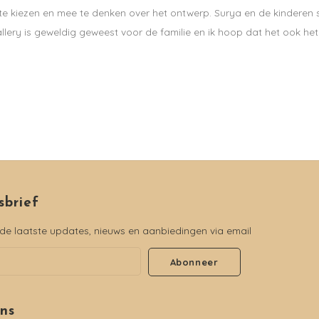
e kiezen en mee te denken over het ontwerp. Surya en de kinderen sc
ry is geweldig geweest voor de familie en ik hoop dat het ook het le
sbrief
e laatste updates, nieuws en aanbiedingen via email
Abonneer
ons