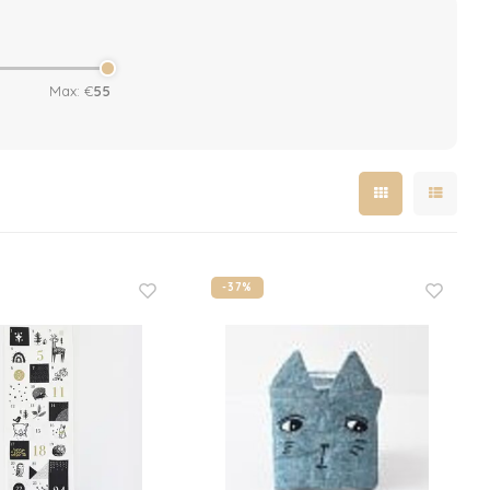
Max: €
55
-37%