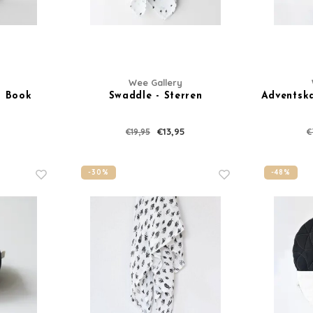
Wee Gallery
t Book
Swaddle - Sterren
Adventska
€13,95
€19,95
€
-30%
-48%
Meld je
nieuwsb
10% kor