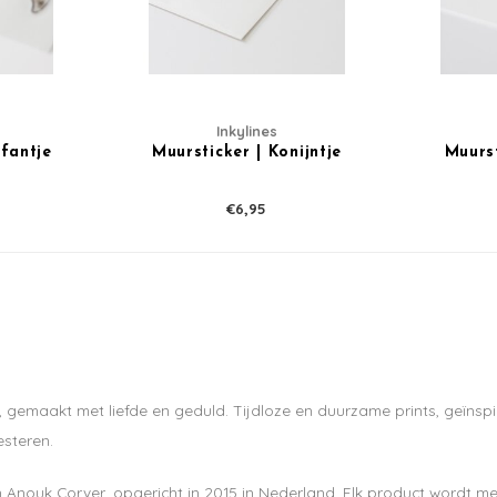
Inkylines
ifantje
Muursticker | Konijntje
Muurst
€6,95
, gemaakt met liefde en geduld. Tijdloze en duurzame prints, geïnspi
esteren.
n Anouk Corver, opgericht in 2015 in Nederland. Elk product wordt me