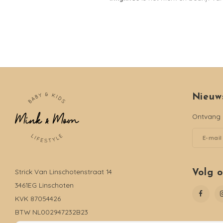
Nieuw
Ontvang d
Strick Van Linschotenstraat 14
Volg 
3461EG Linschoten
KVK 87054426
BTW NL002947232B23