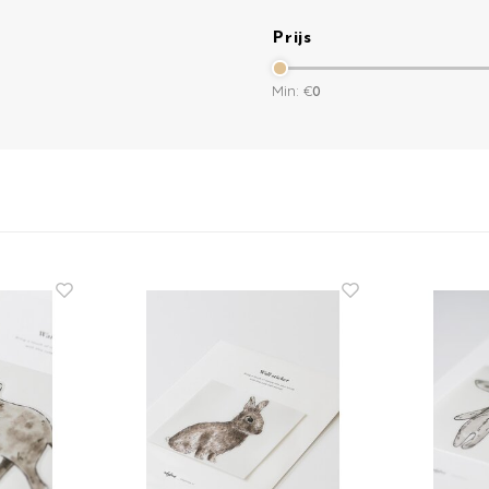
Prijs
Min: €
0