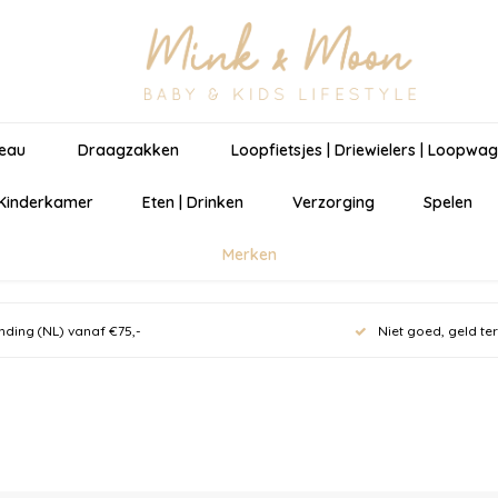
eau
Draagzakken
Loopfietsjes | Driewielers | Loopwa
 Kinderkamer
Eten | Drinken
Verzorging
Spelen
Merken
nding (NL) vanaf €75,-
Niet goed, geld te