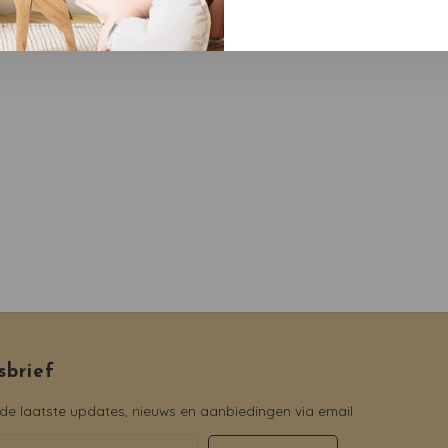
sbrief
e laatste updates, nieuws en aanbiedingen via email