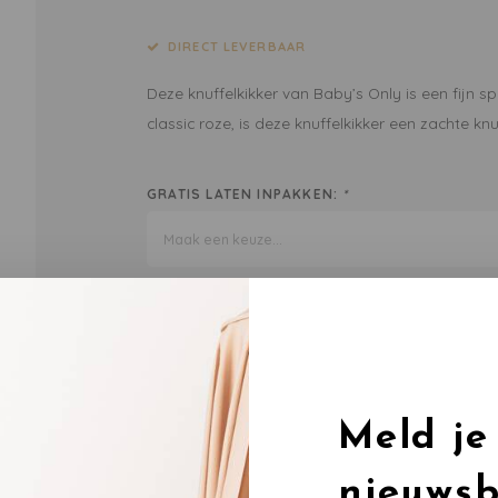
DIRECT LEVERBAAR
Deze knuffelkikker van Baby’s Only is een fijn s
classic roze, is deze knuffelkikker een zachte kn
GRATIS LATEN INPAKKEN:
*
Maak een keuze...
To
DEEL DIT PRODUCT:
Meld je
nieuwsb