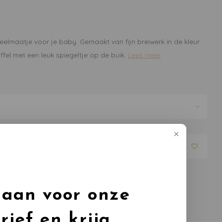
peelmaatje voor je baby. Gemaakt van fijn breiwerk in de kleur
uffel met een leuk spiegeltje op de buik.
Lees meer
evoegen aan winkelwagen
 aan voor onze
rief en krijg