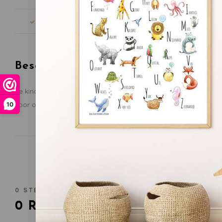
Snelle levering
Gratis verze
Beschrijving
Je kind voelt, ziet en ontdekt al het leuks van spelen, alleen o
voor onderweg en combinatie met een boxkleed en ander spee
10
0
STERREN OP BASIS VAN
0
BEOORDELINGEN
0
Reviews