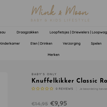
eau
Draagzakken
Loopfietsjes | Driewielers | Loopwa
 Kinderkamer
Eten | Drinken
Verzorging
Spelen
Merken
BABY'S ONLY
Knuffelkikker Classic R
0
REVIEWS
Je beoordeling toevo
€9,95
€14,95