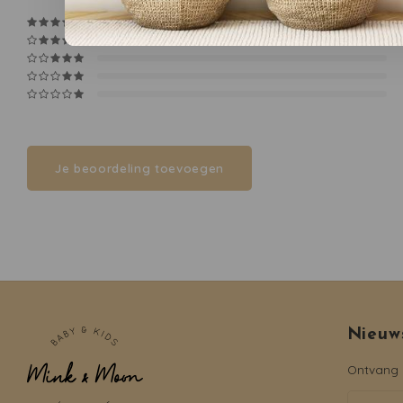
Je beoordeling toevoegen
Nieuw
Ontvang d