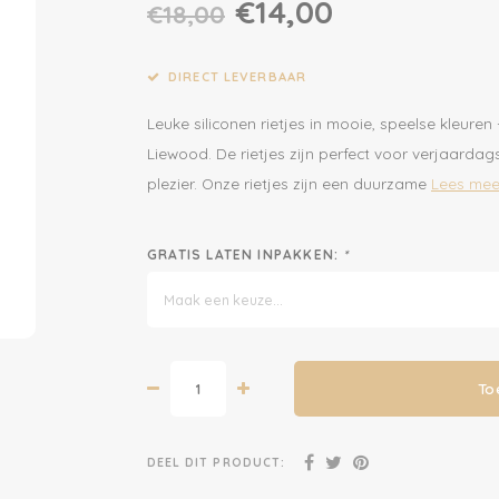
€14,00
€18,00
DIRECT LEVERBAAR
Leuke siliconen rietjes in mooie, speelse kleure
Liewood. De rietjes zijn perfect voor verjaardag
plezier. Onze rietjes zijn een duurzame
Lees mee
GRATIS LATEN INPAKKEN:
*
Maak een keuze...
To
DEEL DIT PRODUCT: