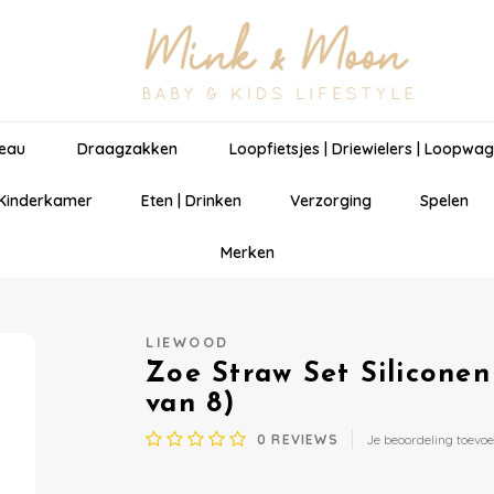
eau
Draagzakken
Loopfietsjes | Driewielers | Loopwa
 Kinderkamer
Eten | Drinken
Verzorging
Spelen
Merken
LIEWOOD
Zoe Straw Set Siliconen 
van 8)
0
REVIEWS
Je beoordeling toevo