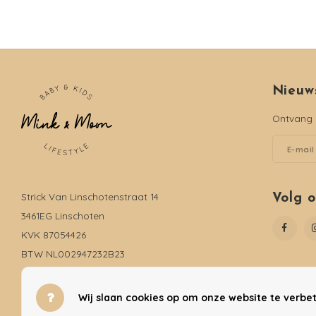
Nieuw
Ontvang d
Strick Van Linschotenstraat 14
Volg 
3461EG Linschoten
KVK 87054426
BTW NL002947232B23
06-19735816
info@mink-moon.nl
Wij slaan cookies op om onze website te verbet