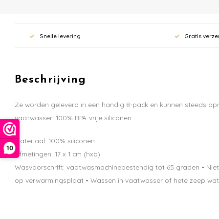
Snelle levering
Gratis verze
Beschrijving
Ze worden geleverd in een handig 8-pack en kunnen steeds opni
vaatwasser! 100% BPA-vrije siliconen.
Materiaal: 100% siliconen
10
Afmetingen: 17 x 1 cm (hxb)
Wasvoorschrift: vaatwasmachinebestendig tot 65 graden • Niet g
op verwarmingsplaat • Wassen in vaatwasser of hete zeep water