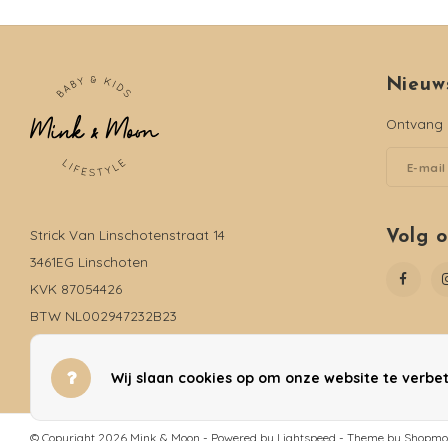
Nieuw
Ontvang d
Strick Van Linschotenstraat 14
Volg 
3461EG Linschoten
KVK 87054426
BTW NL002947232B23
06-19735816
info@mink-moon.nl
Wij slaan cookies op om onze website te verbet
© Copyright 2026 Mink & Moon - Powered by
Lightspeed
- Theme by
Shopmo