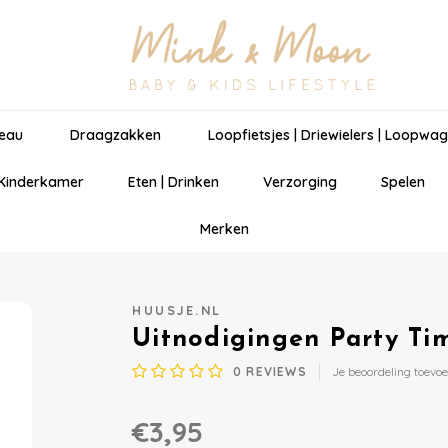
eau
Draagzakken
Loopfietsjes | Driewielers | Loopwa
 Kinderkamer
Eten | Drinken
Verzorging
Spelen
Merken
HUUSJE.NL
Uitnodigingen Party Ti
0
REVIEWS
Je beoordeling toevo
€3,95