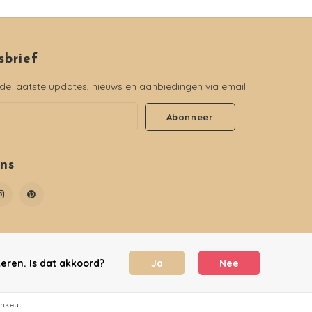
sbrief
e laatste updates, nieuws en aanbiedingen via email
Abonneer
ons
eren. Is dat akkoord?
Ja
Nee
nkey