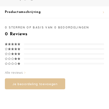
korting op je eerste
bestelling vanaf 70 euro.
Washandjes
Productomschrijving
Ontvang de laatste updates, nieuws en aanbiedingen via email
Verschoningsmand
0
STERREN OP BASIS VAN
0
BEOORDELINGEN
Familie Planner
0
Reviews
Abonneer
Alle reviews
Je beoordeling toevoegen