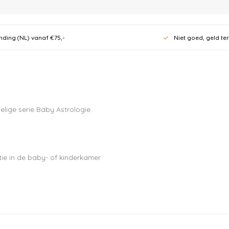
Meld je
nieuwsb
nding (NL) vanaf €75,-
Niet goed, geld te
10% kor
eerste 
70 euro.
delige serie Baby Astrologie.
Ontvang de laatste u
tie in de baby- of kinderkamer.
Abonneer