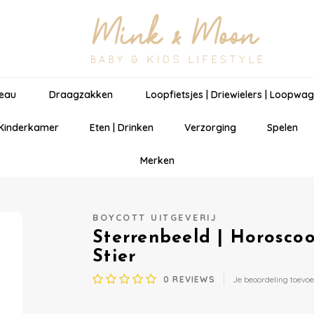
eau
Draagzakken
Loopfietsjes | Driewielers | Loopwa
 Kinderkamer
Eten | Drinken
Verzorging
Spelen
Merken
BOYCOTT UITGEVERIJ
Sterrenbeeld | Horoscoo
Stier
0
REVIEWS
Je beoordeling toevo