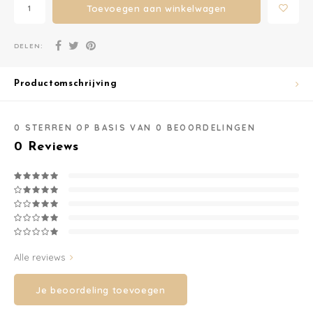
nieuwsbrief en krijg 10%
Toevoegen aan winkelwagen
korting op je eerste
Washandjes
DELEN:
bestelling vanaf 70 euro.
Verschoningsmand
Ontvang de laatste updates, nieuws en aanbiedingen via email
Productomschrijving
Familie Planner
0
STERREN OP BASIS VAN
0
BEOORDELINGEN
0
Reviews
Abonneer
Alle reviews
Je beoordeling toevoegen