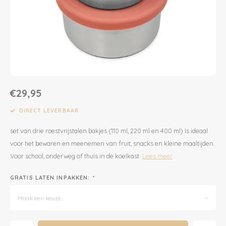
Dekens | Hoeslaken
Slabbetjes
Slaapzakken
Houten Speelgoed
Sieraden
Boeken voor Volwassenen
Boxkleed | Speelkleed
Mutsjes
Baby Speelgoed
Inpakpapier
Opbergen
Boxkleed | Speelkleed
Creatief
Wenskaarten
€29,95
Posters
Voetenzakken
Puzzels
Jaarplanners en Verjaardagskalenders
DIRECT LEVERBAAR
Verschoningsmand
Haaraccessoires
Way to Play
set van drie roestvrijstalen bakjes (110 ml, 220 ml en 400 ml) Is ideaal
voor het bewaren en meenemen van fruit, snacks en kleine maaltijden.
Tassen en Rugzakken
Educatief
Voor school, onderweg of thuis in de koelkast.
Lees meer
Toilettassen
Balance Board
GRATIS LATEN INPAKKEN:
*
Zonnebrillen
Join Clips
Maak een keuze...
Meld je aan voor onze
Sieraden
Trybike