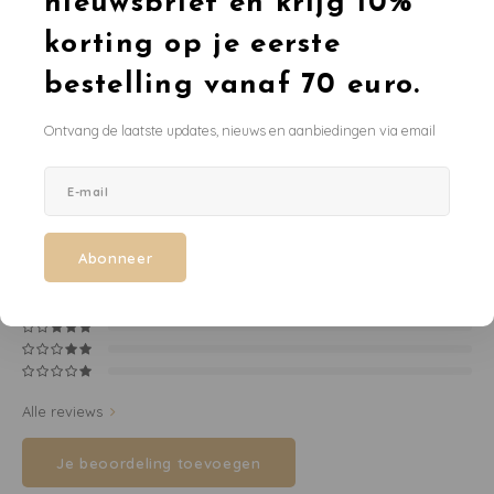
nieuwsbrief en krijg 10%
Toevoegen aan winkelwagen
korting op je eerste
Washandjes
DELEN:
bestelling vanaf 70 euro.
Verschoningsmand
Ontvang de laatste updates, nieuws en aanbiedingen via email
Productomschrijving
Familie Planner
0
STERREN OP BASIS VAN
0
BEOORDELINGEN
0
Reviews
Abonneer
Alle reviews
Je beoordeling toevoegen