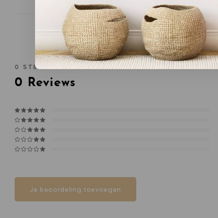
0
STERREN OP BASIS VAN
0
BEOORDELINGEN
0
Reviews
Je beoordeling toevoegen