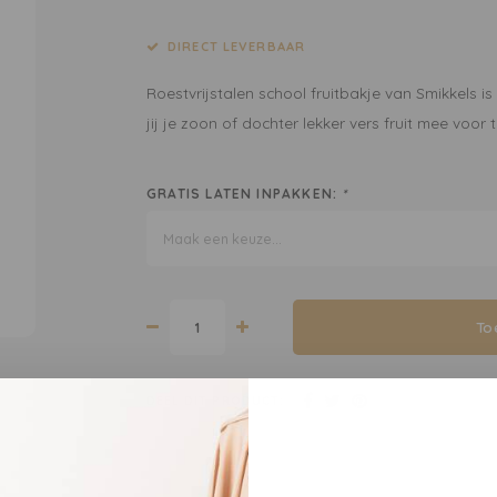
DIRECT LEVERBAAR
Roestvrijstalen school fruitbakje van Smikkels is
jij je zoon of dochter lekker vers fruit mee voo
GRATIS LATEN INPAKKEN:
*
Maak een keuze...
To
DEEL DIT PRODUCT: