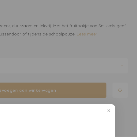
 sterk, duurzaam en lekvrij. Met het fruitbakje van Smikkels geef
r tussendoor of tijdens de schoolpauze.
Lees meer
evoegen aan winkelwagen