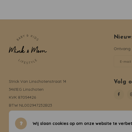
Nieuw
Ontvang d
Strick Van Linschotenstraat 14
Volg 
3461EG Linschoten
KVK 87054426
BTW NL002947232B23
06-19735816
info@mink-moon.nl
Wij slaan cookies op om onze website te verbet