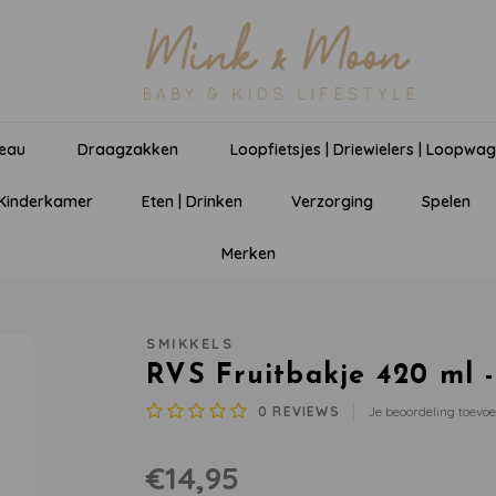
eau
Draagzakken
Loopfietsjes | Driewielers | Loopwa
 Kinderkamer
Eten | Drinken
Verzorging
Spelen
Merken
SMIKKELS
RVS Fruitbakje 420 ml -
0
REVIEWS
Je beoordeling toevo
€14,95