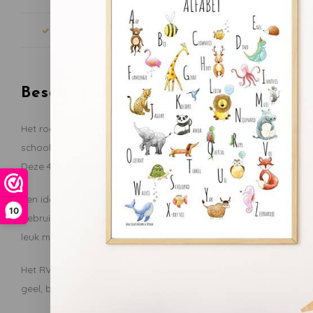
Snelle levering
Gratis verze
Beschrijving
Het roestvrijstalen (RVS) fruitbakje van Smikkels is sterk en d
school fruitbakje. Door de mat glanzende poedercoating zijn z
Deze 420ml versie heeft een ook een kleinere variant van 280 ml
Een ideaal fruitbakje voor je kind om mee te nemen naar school
10
gebruik: de brede opening van het fruitbakje maakt het lekker ma
leuk met een bijpassende lunchbox en drinkfles.
Het RVS fruitbakje houd je het langst mooi door deze met de ha
geel, blauw en zacht wit.