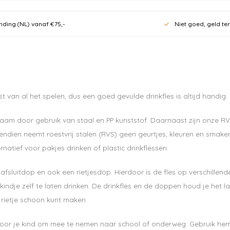
nding (NL) vanaf €75,-
Niet goed, geld te
Meld je
nieuwsb
st van al het spelen, dus een goed gevulde drinkfles is altijd handig.
10% kor
urzaam door gebruik van staal en PP kunststof. Daarnaast zijn onze
dien neemt roestvrij stalen (RVS) geen geurtjes, kleuren en smaken 
eerste 
atief voor pakjes drinken of plastic drinkflessen.
70 euro.
 afsluitdop en ook een rietjesdop. Hierdoor is de fles op verschillende
je kindje zelf te laten drinken. De drinkfles en de doppen houd je 
Ontvang de laatste u
 rietje schoon kunt maken.
f voor je kind om mee te nemen naar school of onderweg. Gebruik hem 