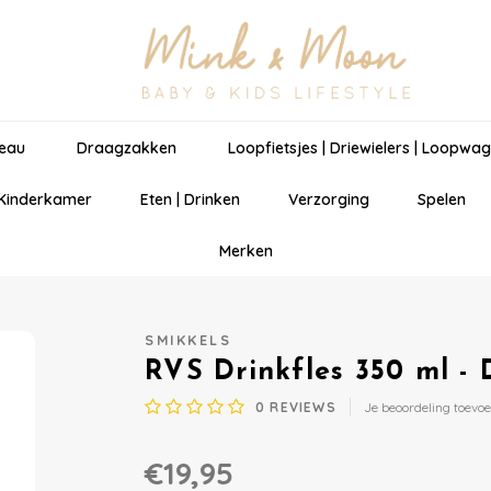
eau
Draagzakken
Loopfietsjes | Driewielers | Loopwa
 Kinderkamer
Eten | Drinken
Verzorging
Spelen
Merken
SMIKKELS
RVS Drinkfles 350 ml - 
0
REVIEWS
Je beoordeling toevo
€19,95