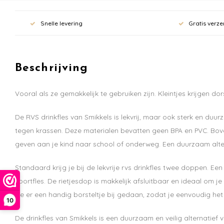
Snelle levering
Gratis verze
Beschrijving
Vooral als ze gemakkelijk te gebruiken zijn. Kleintjes krijgen dor
De RVS drinkfles van Smikkels is lekvrij, maar ook sterk en du
tegen krassen. Deze materialen bevatten geen BPA en PVC. Boven
geven aan je kind naar school of onderweg. Een duurzaam altern
Standaard krijg je bij de lekvrije rvs drinkfles twee doppen. Een
sportfles. De rietjesdop is makkelijk afsluitbaar en ideaal om 
we er een handig borsteltje bij gedaan, zodat je eenvoudig het
10
De drinkfles van Smikkels is een duurzaam en veilig alternatie