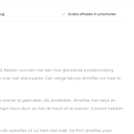
rug
Gratis afhalen in Linschoten
 aan voor onze
rief en krijg
ting op je
 RVS flessen voorzien van een mat glanzende poedercoating
over van etenswaren. Een veilige lekvrije drinkfles om mee te
bestelling vanaf
 manier te gebruiken, als drinkbeker, drinkfles met rietje en
het langst mooi door ze met de hand af te wassen. Daarom hebben
pdates, nieuws en aanbiedingen via email
als waterfles of vul hem met melk. De RVS drinkfles past