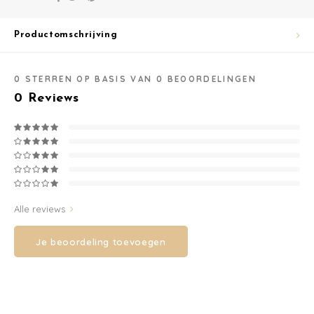
korting op je eerste
bestelling vanaf 70 euro.
Washandjes
Productomschrijving
Ontvang de laatste updates, nieuws en aanbiedingen via email
Verschoningsmand
0
STERREN OP BASIS VAN
0
BEOORDELINGEN
Familie Planner
0
Reviews
Abonneer
Alle reviews
Je beoordeling toevoegen