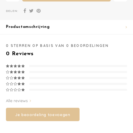
DELEN:
Washandjes
Verschoningsmand
Productomschrijving
Familie Planner
0
STERREN OP BASIS VAN
0
BEOORDELINGEN
0
Reviews
Alle reviews
Je beoordeling toevoegen