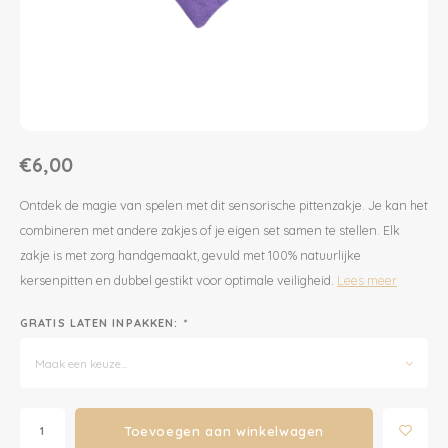
Dekens | Hoeslaken
Slabbetjes
Slaapzakken
Houten Speelgoed
Sieraden
Boeken voor Volwassenen
Boxkleed | Speelkleed
Mutsjes
Baby Speelgoed
Inpakpapier
Opbergen
Boxkleed | Speelkleed
Creatief
Wenskaarten
€6,00
Posters
Voetenzakken
Puzzels
Jaarplanners en Verjaardagskalenders
Ontdek de magie van spelen met dit sensorische pittenzakje. Je kan het
combineren met andere zakjes of je eigen set samen te stellen. Elk
Verschoningsmand
Haaraccessoires
Way to Play
zakje is met zorg handgemaakt, gevuld met 100% natuurlijke
kersenpitten en dubbel gestikt voor optimale veiligheid.
Lees meer
Tassen en Rugzakken
Educatief
GRATIS LATEN INPAKKEN:
*
Toilettassen
Balance Board
Maak een keuze...
Zonnebrillen
Join Clips
Toevoegen aan winkelwagen
Sieraden
Trybike