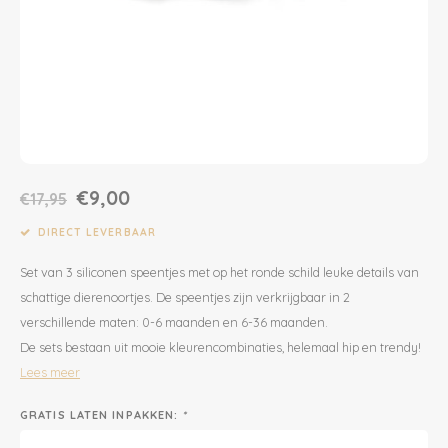
Dekens | Hoeslaken
Slabbetjes
Slaapzakken
Houten Speelgoed
Sieraden
Boeken voor Volwassenen
Boxkleed | Speelkleed
Mutsjes
Baby Speelgoed
Inpakpapier
Opbergen
Boxkleed | Speelkleed
Creatief
Wenskaarten
€9,00
Posters
Voetenzakken
Puzzels
Jaarplanners en Verjaardagskalenders
€17,95
DIRECT LEVERBAAR
Verschoningsmand
Haaraccessoires
Way to Play
Set van 3 siliconen speentjes met op het ronde schild leuke details van
Tassen en Rugzakken
Educatief
schattige dierenoortjes. De speentjes zijn verkrijgbaar in 2
verschillende maten: 0-6 maanden en 6-36 maanden.
Toilettassen
Balance Board
De sets bestaan uit mooie kleurencombinaties, helemaal hip en trendy!
Lees meer
Zonnebrillen
Join Clips
GRATIS LATEN INPAKKEN:
*
Sieraden
Trybike