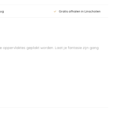
 aan voor onze
rug
Gratis afhalen in Linschoten
rief en krijg
ting op je
bestelling vanaf
de oppervlaktes geplakt worden. Laat je fantasie zijn gang
pdates, nieuws en aanbiedingen via email