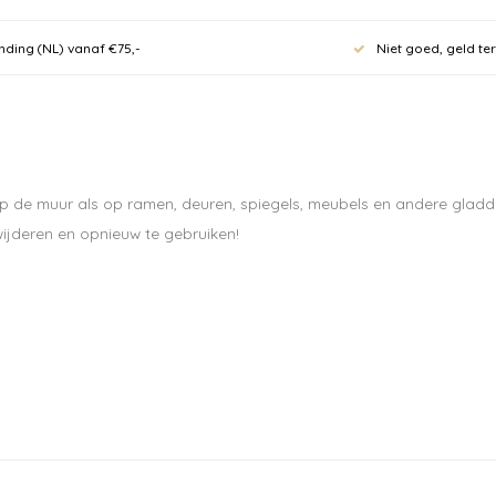
Meld je
nding (NL) vanaf €75,-
Niet goed, geld te
nieuwsb
10% kor
eerste 
l op de muur als op ramen, deuren, spiegels, meubels en andere glad
70 euro.
wijderen en opnieuw te gebruiken!
Ontvang de laatste u
Abonneer