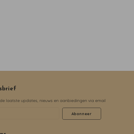
sbrief
e laatste updates, nieuws en aanbiedingen via email
Abonneer