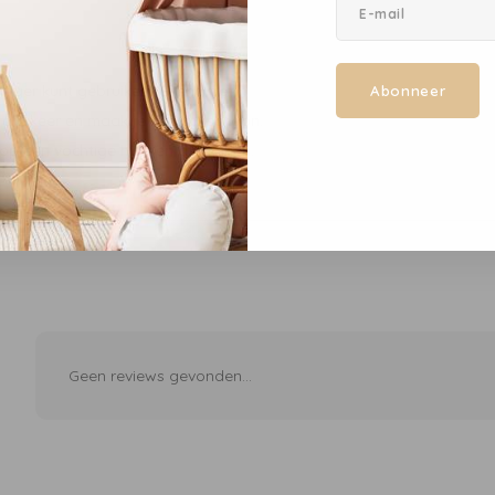
einiger kunt gebruiken? Breng de
Abonneer
 á 2 keer en maak je gezicht schoon.
p een vochtige huid en afspoelen.
Geen reviews gevonden...