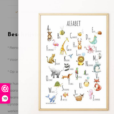
Snelle levering
Gratis verze
Beschrijving
* Reinigt de huid en verwijdert make-up
* Voor zowel ‘s morgens als ‘s avonds
* Op oliebasis, zonder irriterende schuimmiddelen
Je huid neemt per dag al genoeg schadelijke stoffen van buite
daarom niet echt logisch. Pure verzorging in een fles wel. Daa
Cleanser in het leven geroepen, die je zowel ’s morgens als ’s 
10
Lijnzaad- en Zonnebloemolie is namelijk zacht voor je huid. De 
werking verwijdert onzuiverheden én hydrateert.