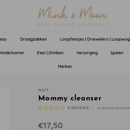
eau
Draagzakken
Loopfietsjes | Driewielers | Loopwa
 Kinderkamer
Eten | Drinken
Verzorging
Spelen
Merken
NAÏF
Mommy cleanser
0
REVIEWS
Je beoordeling toevo
€17,50