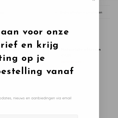
rug
Gratis afhalen in Linschoten
 aan voor onze
e producten
rief en krijg
showergel
Natuurlijke aftersun
€14,95
ting op je
oduct
Bekijk product
bestelling vanaf
pdates, nieuws en aanbiedingen via email