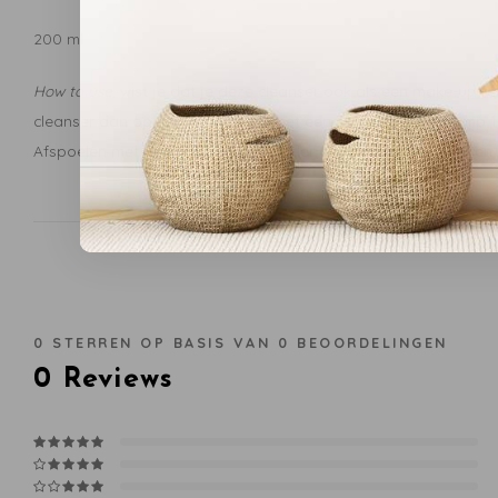
200 ml
How to use
: wist je dat je deze cleanser ook als een make-up r
cleanser aan op een droge huid met een wattenschijfje. Pomp 1
Afspoelen met lauwwarm water. Onder de douche? Inmasseren o
0
STERREN OP BASIS VAN
0
BEOORDELINGEN
0
Reviews