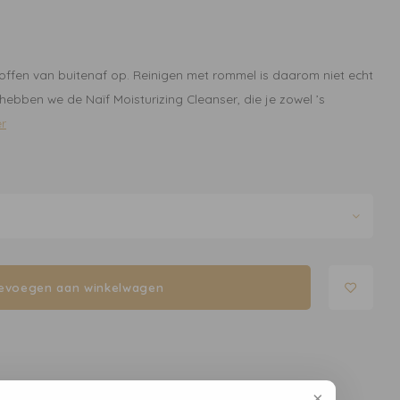
offen van buitenaf op. Reinigen met rommel is daarom niet echt
 hebben we de Naïf Moisturizing Cleanser, die je zowel ’s
r
evoegen aan winkelwagen