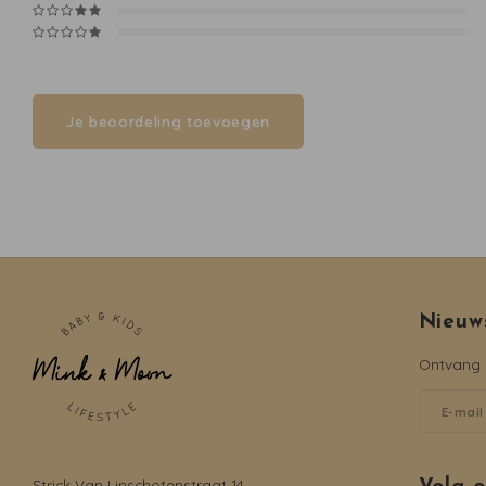
Je beoordeling toevoegen
Nieuw
Ontvang d
Strick Van Linschotenstraat 14