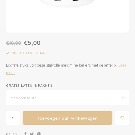
Dekens | Hoeslaken
Slabbetjes
Slaapzakken
Houten Speelgoed
Sieraden
Boeken voor Volwassenen
Boxkleed | Speelkleed
Mutsjes
Baby Speelgoed
Inpakpapier
€5,00
€10,00
Opbergen
Boxkleed | Speelkleed
Creatief
Wenskaarten
DIRECT LEVERBAAR
Posters
Voetenzakken
Puzzels
Jaarplanners en Verjaardagskalenders
Laatste stuks van deze stijlvolle melamine bekers met de letter X.
Lees
meer
Verschoningsmand
Haaraccessoires
Way to Play
GRATIS LATEN INPAKKEN:
*
Tassen en Rugzakken
Educatief
Maak een keuze...
Toilettassen
Balance Board
Zonnebrillen
Join Clips
Toevoegen aan winkelwagen
Sieraden
Trybike
DELEN: