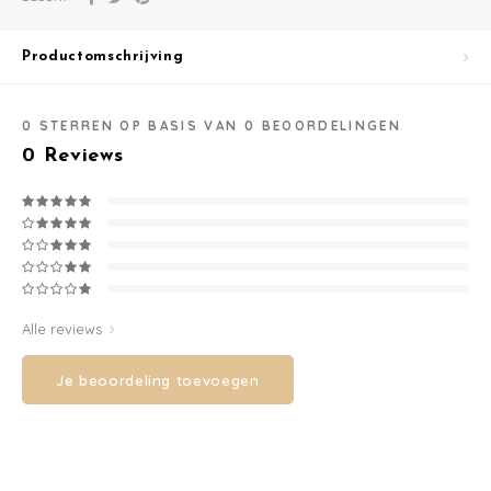
Washandjes
Productomschrijving
Verschoningsmand
0
STERREN OP BASIS VAN
0
BEOORDELINGEN
Familie Planner
0
Reviews
Alle reviews
Je beoordeling toevoegen