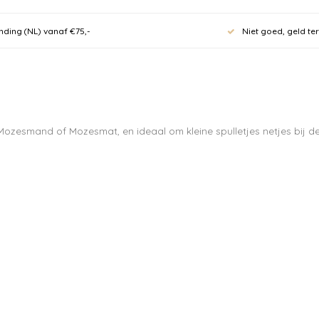
nding (NL) vanaf €75,-
Niet goed, geld te
Mozesmand of Mozesmat, en ideaal om kleine spulletjes netjes bij de
Meld je
nieuwsb
10% kor
eerste 
70 euro.