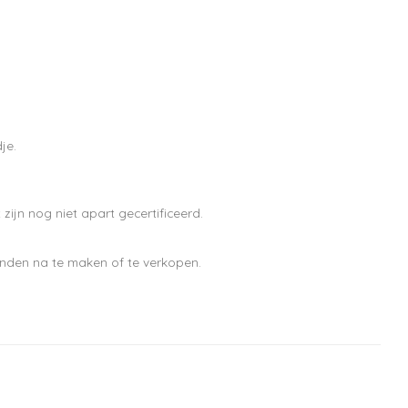
pdates, nieuws en aanbiedingen via email
je.
jn nog niet apart gecertificeerd.
nden na te maken of te verkopen.