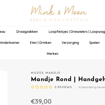
eau
Draagzakken
Loopfietsjes | Driewielers | Loopwa
 Kinderkamer
Eten | Drinken
Verzorging
Spelen
Merken
MOZES MANDJE
Mandje Rond | Handgeh
0
REVIEWS
Je beoordeling toevo
€39,00