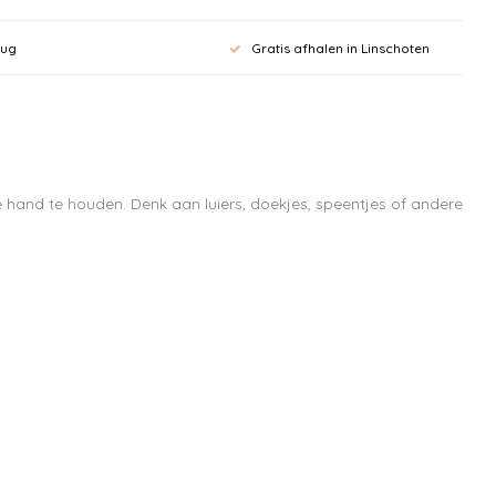
rug
Gratis afhalen in Linschoten
 hand te houden. Denk aan luiers, doekjes, speentjes of andere
 aan voor onze
rief en krijg
ting op je
bestelling vanaf