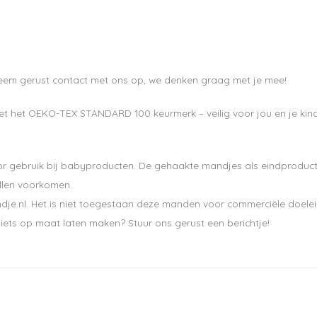
Ontvang de laatste u
Neem gerust contact met ons op, we denken graag met je mee!
et het OEKO-TEX STANDARD 100 keurmerk – veilig voor jou en je kind
Abonneer
r gebruik bij babyproducten. De gehaakte mandjes als eindproduct zi
llen voorkomen.
je.nl. Het is niet toegestaan deze manden voor commerciële doelei
iets op maat laten maken? Stuur ons gerust een berichtje!