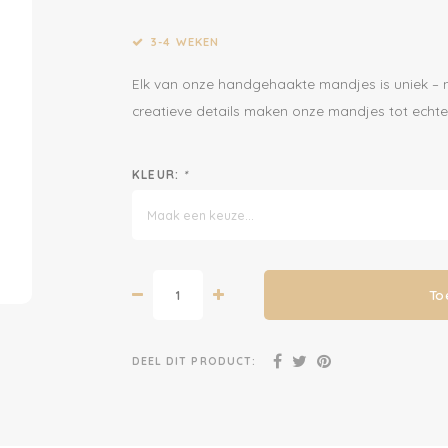
3-4 WEKEN
Elk van onze handgehaakte mandjes is uniek – n
creatieve details maken onze mandjes tot echte
KLEUR:
*
Maak een keuze...
To
DEEL DIT PRODUCT: