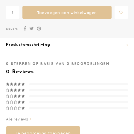
Washandjes
Toevoegen aan winkelwagen
Verschoningsmand
DELEN:
Familie Planner
Productomschrijving
0
STERREN OP BASIS VAN
0
BEOORDELINGEN
0
Reviews
Alle reviews
Je beoordeling toevoegen