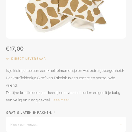
Dekens | Hoeslaken
Slabbetjes
Slaapzakken
Houten Speelgoed
Sieraden
Boeken voor Volwassenen
Boxkleed | Speelkleed
Mutsjes
Baby Speelgoed
Inpakpapier
Opbergen
Boxkleed | Speelkleed
Creatief
Wenskaarten
€17,00
Posters
Voetenzakken
Puzzels
Jaarplanners en Verjaardagskalenders
DIRECT LEVERBAAR
Is je kleintje toe aan een knuffelmomentje en wat extra geborgenheid?
Verschoningsmand
Haaraccessoires
Way to Play
Het knuffeldoekje Giraf van Fabelab is een zachte en vertrouwde
vriend.
Tassen en Rugzakken
Educatief
Dit fijne knuffeldoekje is heerlijk om vast te houden en geeft je baby
een veilig en rustig gevoel.
Lees meer
Toilettassen
Balance Board
GRATIS LATEN INPAKKEN:
*
Zonnebrillen
Join Clips
Maak een keuze...
Sieraden
Trybike