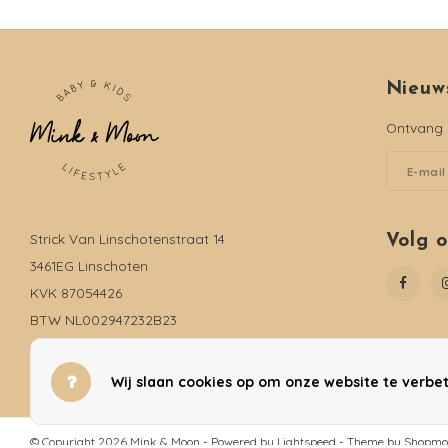
Nieuw
Ontvang d
Strick Van Linschotenstraat 14
Volg 
3461EG Linschoten
KVK 87054426
BTW NL002947232B23
06-19735816
info@mink-moon.nl
Wij slaan cookies op om onze website te verbet
© Copyright 2026 Mink & Moon - Powered by
Lightspeed
- Theme by
Shopmo