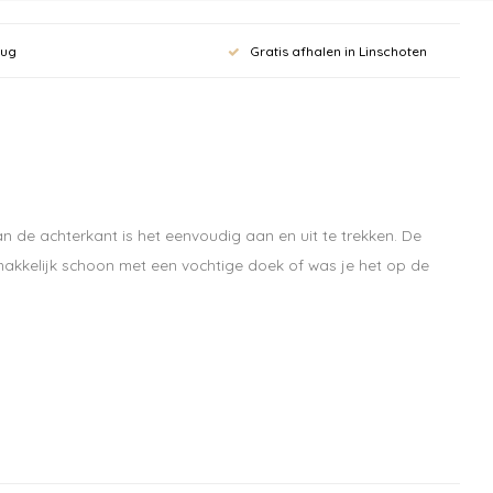
 aan voor onze
rug
Gratis afhalen in Linschoten
rief en krijg
ting op je
bestelling vanaf
an de achterkant is het eenvoudig aan en uit te trekken. De
makkelijk schoon met een vochtige doek of was je het op de
pdates, nieuws en aanbiedingen via email