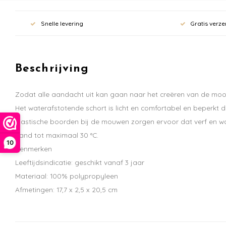
Snelle levering
Gratis verze
Beschrijving
Zodat alle aandacht uit kan gaan naar het creëren van de mooi
Het waterafstotende schort is licht en comfortabel en beperkt d
elastische boorden bij de mouwen zorgen ervoor dat verf en wa
hand tot maximaal 30 °C.
10
Kenmerken
Leeftijdsindicatie: geschikt vanaf 3 jaar
Materiaal: 100% polypropyleen
Afmetingen: 17,7 x 2,5 x 20,5 cm