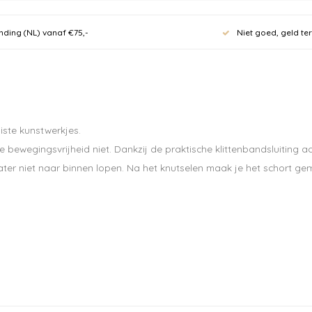
Meld je
nding (NL) vanaf €75,-
Niet goed, geld te
nieuwsb
10% kor
eerste 
ste kunstwerkjes.
70 euro.
e bewegingsvrijheid niet. Dankzij de praktische klittenbandsluiting a
ter niet naar binnen lopen. Na het knutselen maak je het schort ge
Ontvang de laatste u
Abonneer