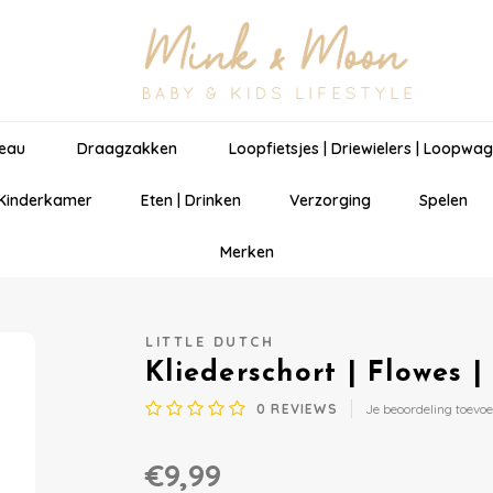
eau
Draagzakken
Loopfietsjes | Driewielers | Loopwa
 Kinderkamer
Eten | Drinken
Verzorging
Spelen
Merken
LITTLE DUTCH
Kliederschort | Flowes |
0
REVIEWS
Je beoordeling toevo
€9,99