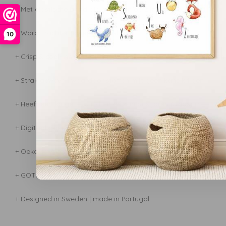
+ Met elastische band die het laken op zijn plek houdt
+ Wordt zachter na iedere wasbeurt
10
+ Crisp & cool- helpt de lichaamstemperatuur op peil te houden
+ Strak geweven waardoor stof en mijt geen kans krijgen
+ Heeft een lange levensduur en kan dus jaren (&kids) mee
+ Digitaal geprint
+ Oeko-tex® certified, perfect voor de gevoelige huid van kinder
+ GOTS certified
+ Designed in Sweden | made in Portugal.