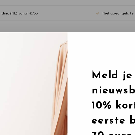
nding (NL) vanaf €75,-
Niet goed, geld te
Meld je
nieuwsb
10% kor
eerste 