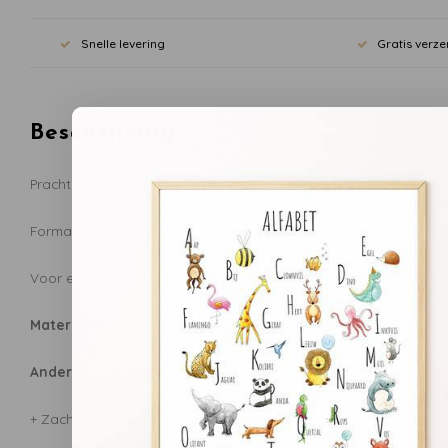
Snelle levering
Gratis verze
Beschrijving
Prachtig hoeslaken met bloemen voor een juniorbed.
Formaat: 70 x140 cm
Voor een ikea bed neem dan 70 x 160 cm
Materiaal:
100% organic cotton percale. GOTS certified.
Andere belangrijke eigenschappen:
+ Zacht en ademend