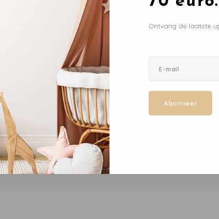
70 euro.
Ontvang de laatste u
Abonneer
en