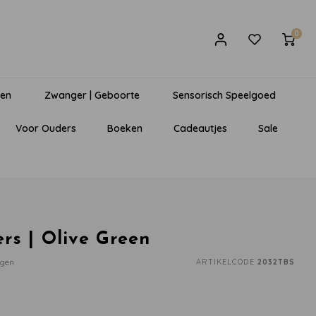
0
gen
Zwanger | Geboorte
Sensorisch Speelgoed
Voor Ouders
Boeken
Cadeautjes
Sale
ers | Olive Green
egen
ARTIKELCODE
2032TBS