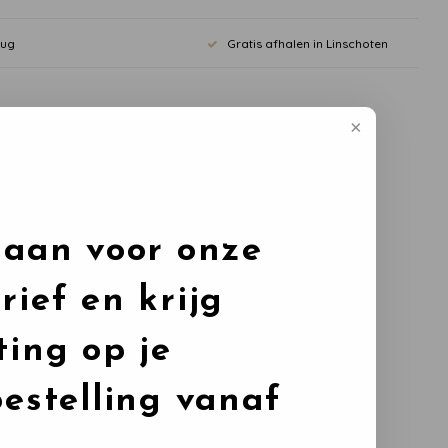
rug
Gratis afhalen in Linschoten
 aan voor onze
rief en krijg
ting op je
bestelling vanaf