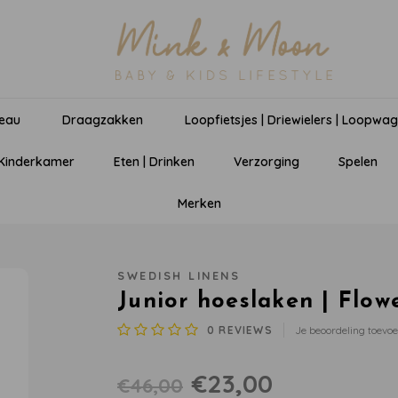
eau
Draagzakken
Loopfietsjes | Driewielers | Loopwa
 Kinderkamer
Eten | Drinken
Verzorging
Spelen
Merken
SWEDISH LINENS
Junior hoeslaken | Flow
0
REVIEWS
Je beoordeling toevo
€23,00
€46,00