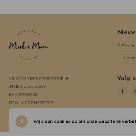
Nieuw
Ontvang d
Strick Van Linschotenstraat 14
Volg 
3461EG Linschoten
KVK 87054426
BTW NL002947232B23
06-19735816
info@mink-moon.nl
Wij slaan cookies op om onze website te verbet