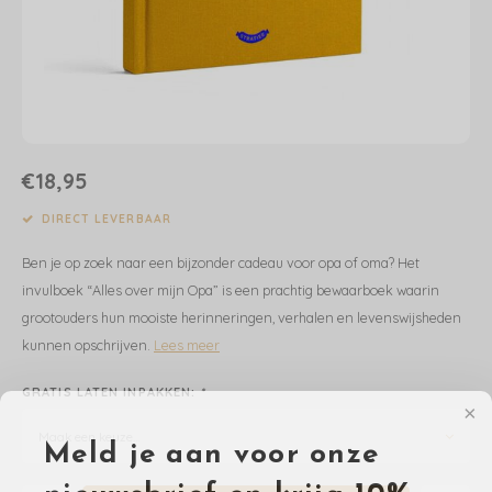
Dekens | Hoeslaken
Slabbetjes
Slaapzakken
Houten Speelgoed
Sieraden
Boeken voor Volwassenen
Boxkleed | Speelkleed
Mutsjes
Baby Speelgoed
Inpakpapier
Opbergen
Boxkleed | Speelkleed
Creatief
Wenskaarten
€18,95
Posters
Voetenzakken
Puzzels
Jaarplanners en Verjaardagskalenders
DIRECT LEVERBAAR
Ben je op zoek naar een bijzonder cadeau voor opa of oma? Het
Verschoningsmand
Haaraccessoires
Way to Play
invulboek “Alles over mijn Opa” is een prachtig bewaarboek waarin
grootouders hun mooiste herinneringen, verhalen en levenswijsheden
Tassen en Rugzakken
Educatief
kunnen opschrijven.
Lees meer
Toilettassen
Balance Board
GRATIS LATEN INPAKKEN:
*
Zonnebrillen
Join Clips
Maak een keuze...
Meld je aan voor onze
Sieraden
Trybike