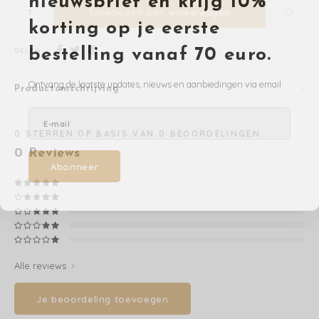
nieuwsbrief en krijg 10%
Toevoegen aan winkelwagen
korting op je eerste
Washandjes
DELEN:
bestelling vanaf 70 euro.
Verschoningsmand
Ontvang de laatste updates, nieuws en aanbiedingen via email
Productomschrijving
Familie Planner
0
STERREN OP BASIS VAN
0
BEOORDELINGEN
0
Reviews
Abonneer
Alle reviews
Je beoordeling toevoegen