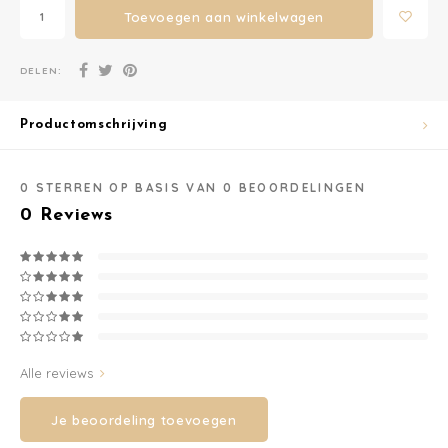
Toevoegen aan winkelwagen
Washandjes
DELEN:
Verschoningsmand
Productomschrijving
Familie Planner
0
STERREN OP BASIS VAN
0
BEOORDELINGEN
0
Reviews
Alle reviews
Je beoordeling toevoegen