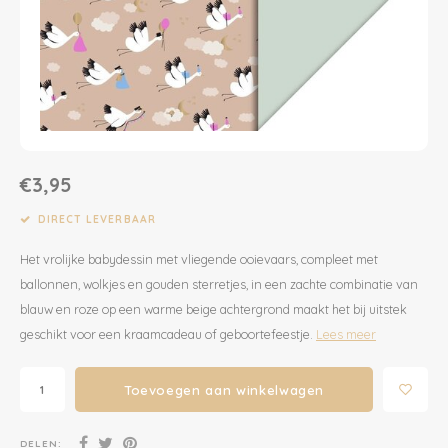
Dekens | Hoeslaken
Slabbetjes
Slaapzakken
Houten Speelgoed
Sieraden
Boeken voor Volwassenen
Boxkleed | Speelkleed
Mutsjes
Baby Speelgoed
Inpakpapier
Opbergen
Boxkleed | Speelkleed
Creatief
Wenskaarten
€3,95
Posters
Voetenzakken
Puzzels
Jaarplanners en Verjaardagskalenders
DIRECT LEVERBAAR
Verschoningsmand
Haaraccessoires
Way to Play
Het vrolijke babydessin met vliegende ooievaars, compleet met
ballonnen, wolkjes en gouden sterretjes, in een zachte combinatie van
Tassen en Rugzakken
Educatief
blauw en roze op een warme beige achtergrond maakt het bij uitstek
geschikt voor een kraamcadeau of geboortefeestje.
Lees meer
Toilettassen
Balance Board
Toevoegen aan winkelwagen
Zonnebrillen
Join Clips
Sieraden
Trybike
DELEN: