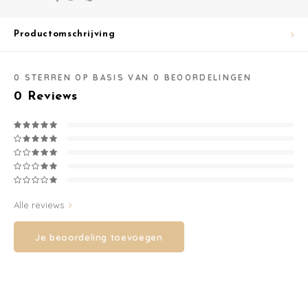
Washandjes
Productomschrijving
Verschoningsmand
0
STERREN OP BASIS VAN
0
BEOORDELINGEN
Familie Planner
0
Reviews
Alle reviews
Je beoordeling toevoegen