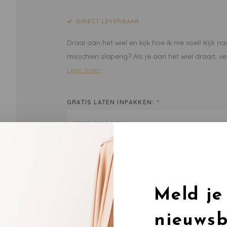
DIRECT LEVERBAAR
Draai aan het wiel en kijk hoe ik me voel! Kijk naar
misschien slaperig? Als je aan het wiel draait, v
Lees meer
GRATIS LATEN INPAKKEN:
*
Maak een keuze...
To
Meld je
DEEL DIT PRODUCT:
nieuwsb