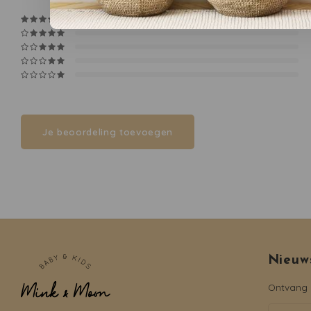
Je beoordeling toevoegen
Nieuw
Ontvang d