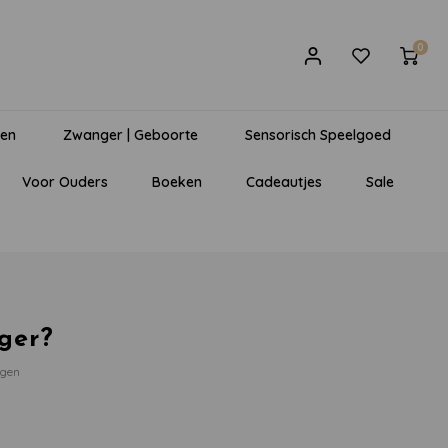
0
gen
Zwanger | Geboorte
Sensorisch Speelgoed
Voor Ouders
Boeken
Cadeautjes
Sale
jger?
egen