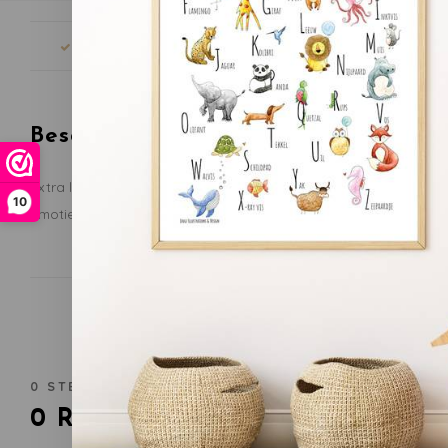
Snelle levering
Gratis verze
Beschrijving
Extra leuk is het klik-klik-geluid dat je hoort als je aan het wie
10
emoties te herkennen. Een goede stimulans voor de sociaal-emo
0
STERREN OP BASIS VAN
0
BEOORDELINGEN
0
Reviews