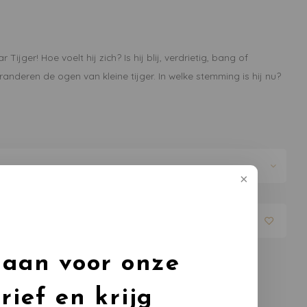
 Tijger! Hoe voelt hij zich? Is hij blij, verdrietig, bang of
eranderen de ogen van kleine tijger. In welke stemming is hij nu?
evoegen aan winkelwagen
 aan voor onze
rief en krijg