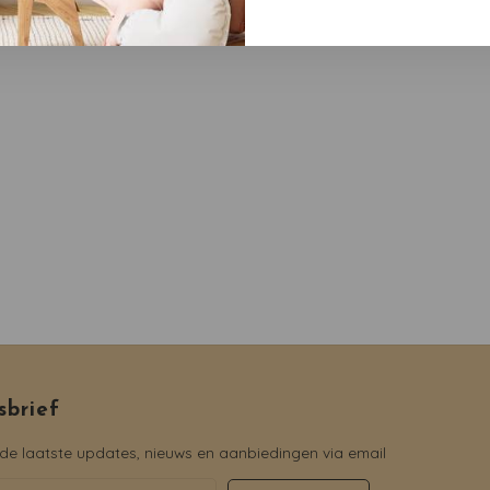
sbrief
e laatste updates, nieuws en aanbiedingen via email