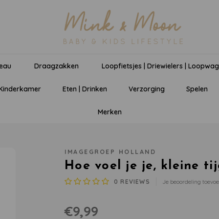
eau
Draagzakken
Loopfietsjes | Driewielers | Loopwa
 Kinderkamer
Eten | Drinken
Verzorging
Spelen
Merken
IMAGEGROEP HOLLAND
Hoe voel je je, kleine ti
0
REVIEWS
Je beoordeling toevo
€9,99