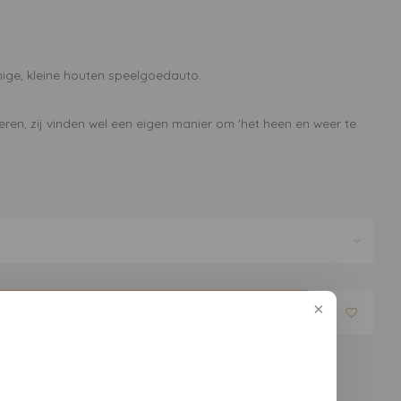
nige, kleine houten speelgoedauto.
eren, zij vinden wel een eigen manier om 'het heen en weer te
evoegen aan winkelwagen