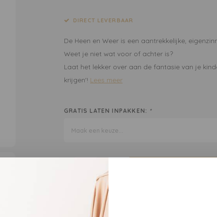
DIRECT LEVERBAAR
De Heen en Weer is een aantrekkelijke, eigenzin
Weet je niet wat voor of achter is?
Laat het lekker over aan de fantasie van je kind
krijgen'!
Lees meer
GRATIS LATEN INPAKKEN:
*
Maak een keuze...
To
DEEL DIT PRODUCT: