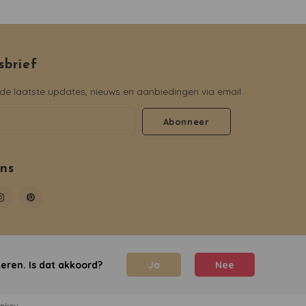
sbrief
e laatste updates, nieuws en aanbiedingen via email
Abonneer
ons
eren. Is dat akkoord?
Ja
Nee
nkey