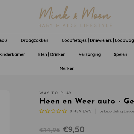
eau
Draagzakken
Loopfietsjes | Driewielers | Loopwa
 Kinderkamer
Eten | Drinken
Verzorging
Spelen
Merken
WAY TO PLAY
Heen en Weer auto - Ge
0
REVIEWS
Je beoordeling toevo
€9,50
€14,95