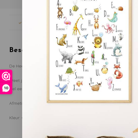
Snelle levering
Gratis verze
Beschrijving
De Heen en Weer is een aantrekkelijke, eigenzinnige, kleine ho
Weet je niet wat voor of achter is? Laat het lekker over aan de f
10
wel een eigen manier om 'het heen en weer te krijgen'!
Afmetingen: 10 x 3,5 cm
Kleur: Geel