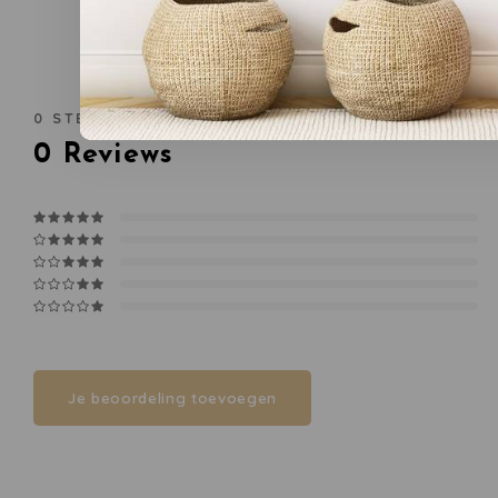
0
STERREN OP BASIS VAN
0
BEOORDELINGEN
0
Reviews
Je beoordeling toevoegen