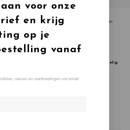
 aan voor onze
rief en krijg
rug
Gratis afhalen in Linschoten
ting op je
e producten
bestelling vanaf
dingsset kruispunt
Grand Prix Set 24-delig
€55,00
€62,95
,50
Bekijk product
pdates, nieuws en aanbiedingen via email
oduct
 recovery
,50
oduct