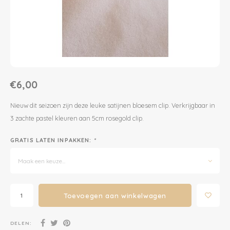
Dekens | Hoeslaken
Slabbetjes
Slaapzakken
Houten Speelgoed
Sieraden
Boeken voor Volwassenen
Boxkleed | Speelkleed
Mutsjes
Baby Speelgoed
Inpakpapier
Opbergen
Boxkleed | Speelkleed
Creatief
Wenskaarten
€6,00
Posters
Voetenzakken
Puzzels
Jaarplanners en Verjaardagskalenders
Nieuw dit seizoen zijn deze leuke satijnen bloesem clip. Verkrijgbaar in
3 zachte pastel kleuren aan 5cm rosegold clip.
Verschoningsmand
Haaraccessoires
Way to Play
GRATIS LATEN INPAKKEN:
*
Tassen en Rugzakken
Educatief
Maak een keuze...
Toilettassen
Balance Board
Toevoegen aan winkelwagen
Zonnebrillen
Join Clips
DELEN:
Sieraden
Trybike