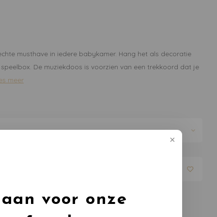
echte musthave in iedere babykamer. Hang het als decoratie
peelbox. De muziekdoos is voorzien van een trekkoord dat je
es meer
evoegen aan winkelwagen
 aan voor onze