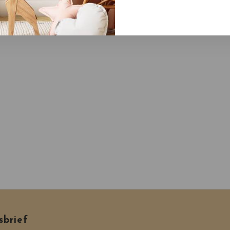
Geen reviews gevonden...
sbrief