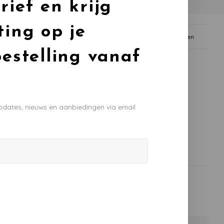
rief en krijg
ting op je
rug
Gratis afhalen in Linschoten
bestelling vanaf
pdates, nieuws en aanbiedingen via email