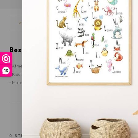
Snelle levering
Gratis verze
Beschrijving
- Afmeting: 26 x 25 cm
10
- Kleur: Cool Grey
- Materiaal: 50% katoen, 50% acryl
0
STERREN OP BASIS VAN
0
BEOORDELINGEN