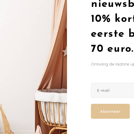
nieuwsb
10% kor
nding (NL) vanaf €75,-
Niet goed, geld te
eerste 
70 euro.
Ontvang de laatste u
Abonneer