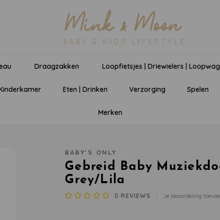
eau
Draagzakken
Loopfietsjes | Driewielers | Loopwa
 Kinderkamer
Eten | Drinken
Verzorging
Spelen
Merken
BABY'S ONLY
Gebreid Baby Muziekdo
Grey/Lila
0
REVIEWS
Je beoordeling toevo