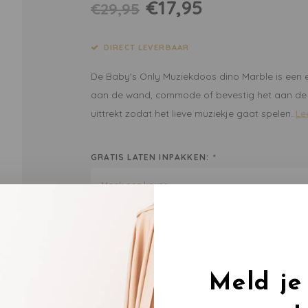
€17,95
€29,95
DIRECT LEVERBAAR
De Baby's Only Muziekdoos dino Marble is een 
aan de wand, commode of bevestig het aan de s
uittrekt zodat het lieve muziekje gaat spelen.
Le
GRATIS LATEN INPAKKEN:
*
Maak een keuze...
To
Meld je
DEEL DIT PRODUCT: