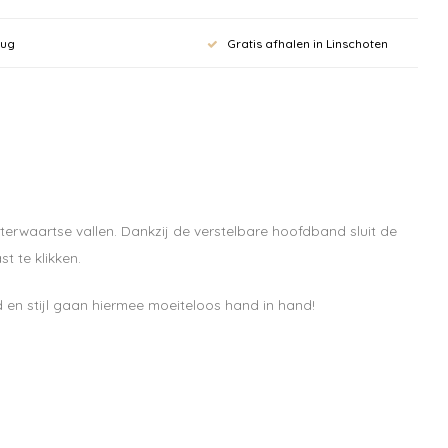
rug
Gratis afhalen in Linschoten
 aan voor onze
rief en krijg
ting op je
hterwaartse vallen. Dankzij de verstelbare hoofdband sluit de
bestelling vanaf
t te klikken.
id en stijl gaan hiermee moeiteloos hand in hand!
pdates, nieuws en aanbiedingen via email