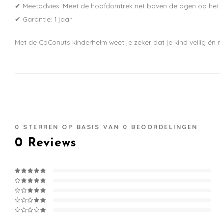
✔ Meetadvies: Meet de hoofdomtrek net boven de ogen op het bre
✔ Garantie: 1 jaar
Met de CoConuts kinderhelm weet je zeker dat je kind veilig én
0
STERREN OP BASIS VAN
0
BEOORDELINGEN
0
Reviews