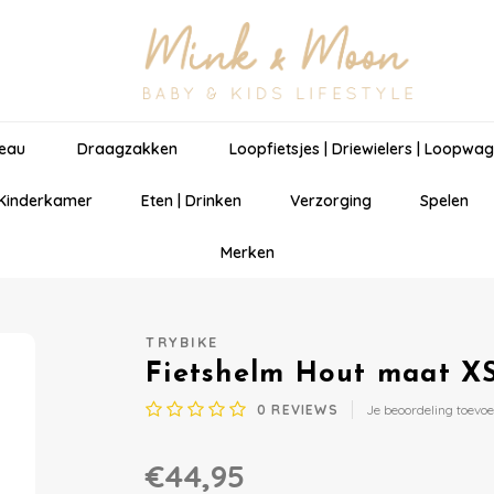
eau
Draagzakken
Loopfietsjes | Driewielers | Loopwa
 Kinderkamer
Eten | Drinken
Verzorging
Spelen
Merken
TRYBIKE
Fietshelm Hout maat XS
0
REVIEWS
Je beoordeling toevo
€44,95