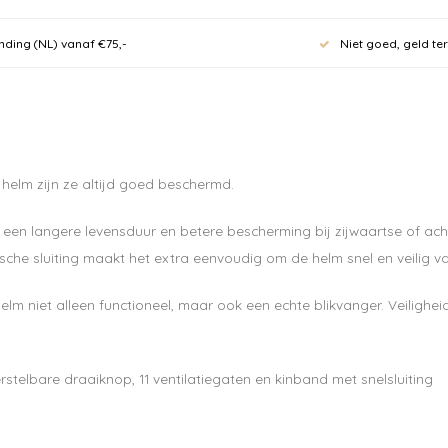
nding (NL) vanaf €75,-
Niet goed, geld te
Meld je
nieuwsb
 helm zijn ze altijd goed beschermd.
10% kor
, een langere levensduur en betere bescherming bij zijwaartse of ac
eerste 
he sluiting maakt het extra eenvoudig om de helm snel en veilig vas
70 euro.
elm niet alleen functioneel, maar ook een echte blikvanger. Veilighe
Ontvang de laatste u
stelbare draaiknop, 11 ventilatiegaten en kinband met snelsluiting