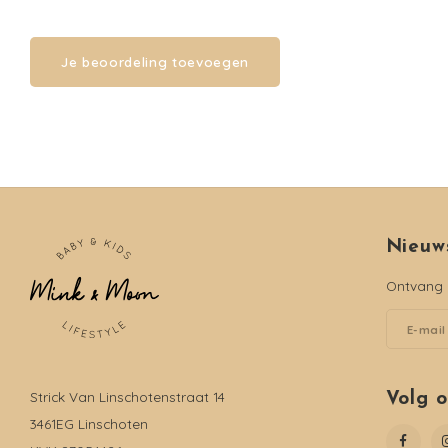
Je beoordeling toevoegen
Nieuw
Ontvang d
Strick Van Linschotenstraat 14
Volg 
3461EG Linschoten