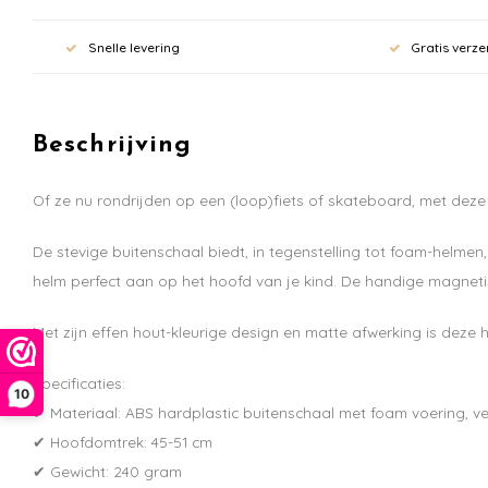
Snelle levering
Gratis verze
Beschrijving
Of ze nu rondrijden op een (loop)fiets of skateboard, met deze
De stevige buitenschaal biedt, in tegenstelling tot foam-helmen
helm perfect aan op het hoofd van je kind. De handige magnetisc
Met zijn effen hout-kleurige design en matte afwerking is deze h
Specificaties:
10
✔ Materiaal: ABS hardplastic buitenschaal met foam voering, ver
✔ Hoofdomtrek: 45-51 cm
✔ Gewicht: 240 gram