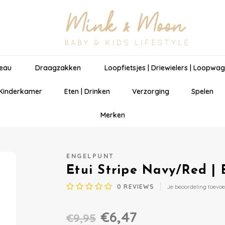
eau
Draagzakken
Loopfietsjes | Driewielers | Loopwa
 Kinderkamer
Eten | Drinken
Verzorging
Spelen
Merken
ENGELPUNT
Etui Stripe Navy/Red |
0
REVIEWS
Je beoordeling toevo
€6,47
€9,95