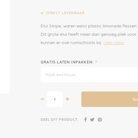
DIRECT LEVERBAAR
Etui Stripe, waren eerst plastic limonade flessen
Dit grote etui heeft meer dan genoeg plek voo
kunnen er ook ruimschoots bij.
Lees meer
GRATIS LATEN INPAKKEN:
*
Maak een keuze...
To
DEEL DIT PRODUCT:
Meld je