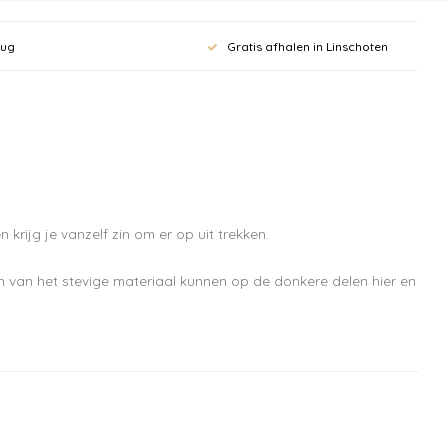
rief en krijg
rug
Gratis afhalen in Linschoten
ting op je
bestelling vanaf
krijg je vanzelf zin om er op uit trekken.
pdates, nieuws en aanbiedingen via email
n van het stevige materiaal kunnen op de donkere delen hier en