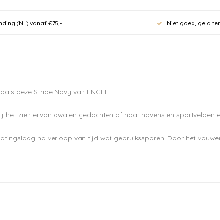
nieuwsb
nding (NL) vanaf €75,-
Niet goed, geld te
10% kor
eerste 
70 euro.
, zoals deze Stripe Navy van ENGEL.
ij het zien ervan dwalen gedachten af naar havens en sportvelden en 
Ontvang de laatste u
atingslaag na verloop van tijd wat gebruikssporen. Door het vouwe
Abonneer