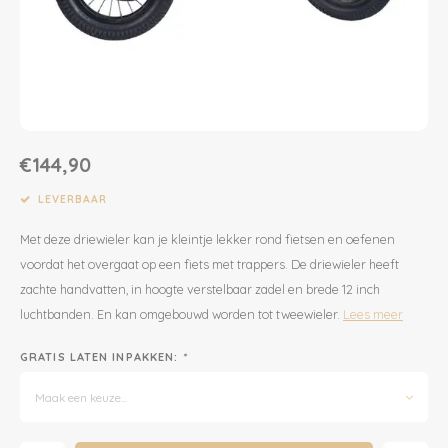
Dekens | Hoeslaken
Slabbetjes
Slaapzakken
Houten Speelgoed
Sieraden
Boeken voor Volwassenen
Boxkleed | Speelkleed
Mutsjes
Baby Speelgoed
Inpakpapier
Opbergen
Boxkleed | Speelkleed
Creatief
Wenskaarten
€144,90
Posters
Voetenzakken
Puzzels
Jaarplanners en Verjaardagskalenders
LEVERBAAR
Met deze driewieler kan je kleintje lekker rond fietsen en oefenen
Verschoningsmand
Haaraccessoires
Way to Play
voordat het overgaat op een fiets met trappers. De driewieler heeft
zachte handvatten, in hoogte verstelbaar zadel en brede 12 inch
Tassen en Rugzakken
Educatief
luchtbanden. En kan omgebouwd worden tot tweewieler.
Lees meer
Toilettassen
Balance Board
GRATIS LATEN INPAKKEN:
*
Zonnebrillen
Join Clips
Maak een keuze...
Sieraden
Trybike