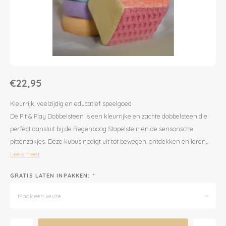
Dekens | Hoeslaken
Slabbetjes
Slaapzakken
Houten Speelgoed
Sieraden
Boeken voor Volwassenen
Boxkleed | Speelkleed
Mutsjes
Baby Speelgoed
Inpakpapier
Opbergen
Boxkleed | Speelkleed
Creatief
Wenskaarten
€22,95
Posters
Voetenzakken
Puzzels
Jaarplanners en Verjaardagskalenders
Kleurrijk, veelzijdig en educatief speelgoed
De Pit & Play Dobbelsteen is een kleurrijke en zachte dobbelsteen die
Verschoningsmand
Haaraccessoires
Way to Play
perfect aansluit bij de Regenboog Stapelstein én de sensorische
pittenzakjes. Deze kubus nodigt uit tot bewegen, ontdekken en leren,.
Tassen en Rugzakken
Educatief
Lees meer
Toilettassen
Balance Board
GRATIS LATEN INPAKKEN:
*
Maak een keuze...
Zonnebrillen
Join Clips
Meld je aan voor onze
Sieraden
Trybike
nieuwsbrief en krijg 10%