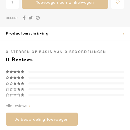
Toevoegen aan winkelwagen
korting op je eerste
Washandjes
DELEN:
bestelling vanaf 70 euro.
Verschoningsmand
Ontvang de laatste updates, nieuws en aanbiedingen via email
Productomschrijving
Familie Planner
0
STERREN OP BASIS VAN
0
BEOORDELINGEN
0
Reviews
Abonneer
Alle reviews
Je beoordeling toevoegen