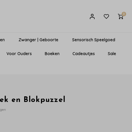
0
gen
Zwanger | Geboorte
Sensorisch Speelgoed
Voor Ouders
Boeken
Cadeautjes
Sale
oek en Blokpuzzel
egen