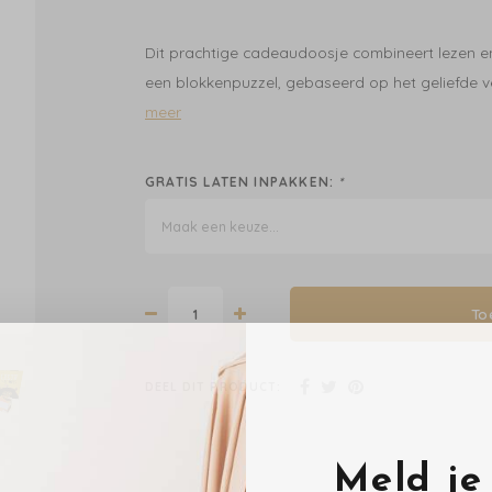
Dit prachtige cadeaudoosje combineert lezen e
een blokkenpuzzel, gebaseerd op het geliefde ve
meer
GRATIS LATEN INPAKKEN:
*
Maak een keuze...
To
DEEL DIT PRODUCT:
Meld je