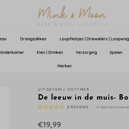
eau
Draagzakken
Loopfietsjes | Driewielers | Loopwa
 Kinderkamer
Eten | Drinken
Verzorging
Spelen
Merken
UITGEVERIJ GOTTMER
De leeuw in de muis- B
0
REVIEWS
Je beoordeling toevo
€19,99