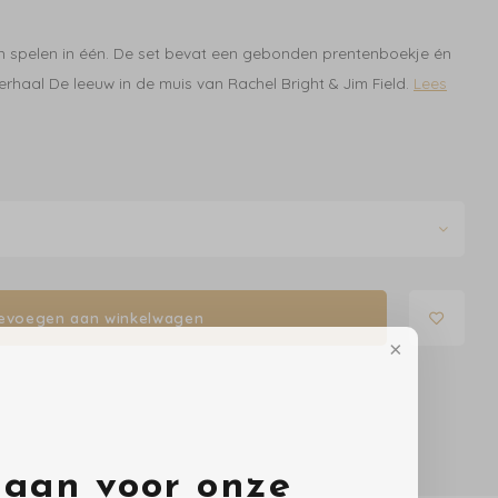
n spelen in één. De set bevat een gebonden prentenboekje én
rhaal De leeuw in de muis van Rachel Bright & Jim Field.
Lees
evoegen aan winkelwagen
 aan voor onze