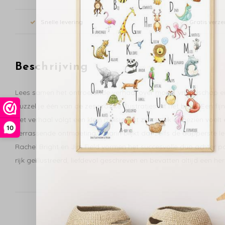
Snelle levering
Gratis verze
Beschrijving
Lees samen het ontroerende verhaal over moed, vriendschap en 
puzzel je één van de zes vrolijke illustraties uit het boek. Een 
Het verhaal volgt een klein muisje dat zich vaak ongezien voelt 
10
verrassende ontmoeting, waarin blijkt dat zelfs de dapperste l
Rachel Bright en Jim Field vormen het succesvolle duo achter 
rijk geïllustreerd, liefdevol geschreven en bevatten altijd een 