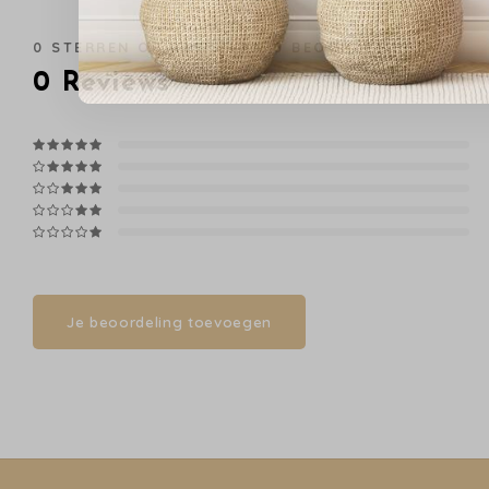
0
STERREN OP BASIS VAN
0
BEOORDELINGEN
0
Reviews
Je beoordeling toevoegen