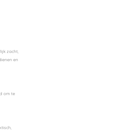
ting op je
bestelling vanaf
pdates, nieuws en aanbiedingen via email
ijk zacht,
dienen en
jd om te
tisch,