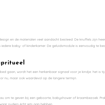
10% kor
eerste 
70 euro.
Ontvang de laatste u
ign en de materialen veel aandacht besteed. De knuffels zijn heerl
t in iedere baby- of kinderkamer. De geluidsmodule is eenvoudig te be
pritueel
 bed gaan, wordt het een herkenbaar signaal voor je kindje: het is ti
Abonneer
jn voor nu, maar ook waardevol op de langere termijn.
au om te geven bij een geboorte, babyshower of kraambezoek. Prak
waar ouders écht iets aan hebben.