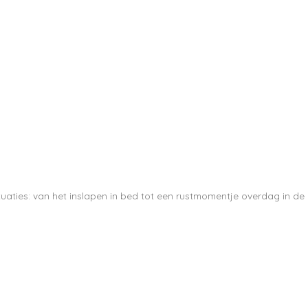
situaties: van het inslapen in bed tot een rustmomentje overdag in de
Meld je
nieuwsb