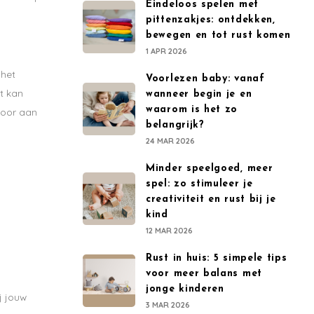
Eindeloos spelen met
pittenzakjes: ontdekken,
bewegen en tot rust komen
1 APR 2026
 het
Voorlezen baby: vanaf
it kan
wanneer begin je en
waarom is het zo
voor aan
belangrijk?
24 MAR 2026
Minder speelgoed, meer
spel: zo stimuleer je
creativiteit en rust bij je
kind
12 MAR 2026
Rust in huis: 5 simpele tips
voor meer balans met
jonge kinderen
j jouw
3 MAR 2026