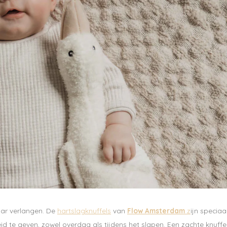
naar verlangen. De
hartslagknuffels
van
Flow Amsterdam
z
ijn speciaa
te geven, zowel overdag als tijdens het slapen. Een zachte knuffel