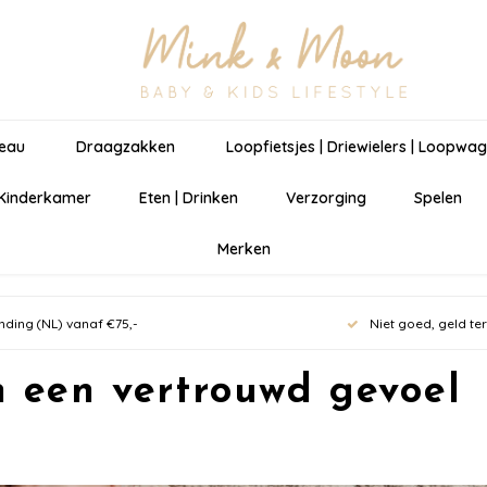
eau
Draagzakken
Loopfietsjes | Driewielers | Loopwa
 Kinderkamer
Eten | Drinken
Verzorging
Spelen
Merken
nding (NL) vanaf €75,-
Niet goed, geld te
n een vertrouwd gevoel