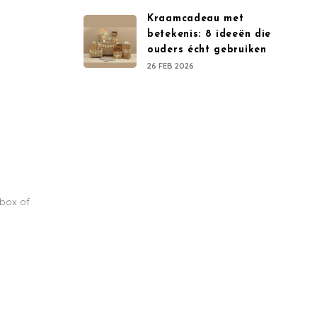
Kraamcadeau met
betekenis: 8 ideeën die
ouders écht gebruiken
26 FEB 2026
 box of
 aan voor onze
rief en krijg