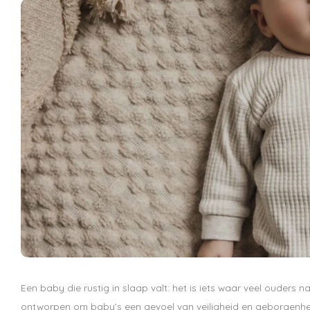
Een baby die rustig in slaap valt: het is iets waar veel ouders 
ontworpen om baby’s een gevoel van veiligheid en geborgenheid 