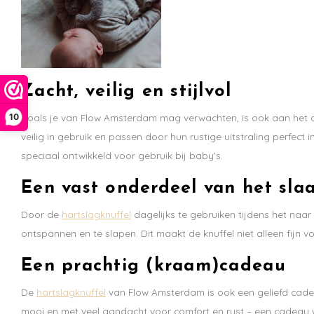
Zacht, veilig en stijlvol
Zoals je van Flow Amsterdam mag verwachten, is ook aan het des
10
veilig in gebruik en passen door hun rustige uitstraling perfec
speciaal ontwikkeld voor gebruik bij baby’s.
Een vast onderdeel van het slaa
Door de
hartslagknuffel
dagelijks te gebruiken tijdens het naar
ontspannen en te slapen. Dit maakt de knuffel niet alleen fi
Een prachtig (kraam)cadeau
De
hartslagknuffel
van Flow Amsterdam is ook een geliefd cade
mooi en met veel aandacht voor comfort en rust – een cadeau 