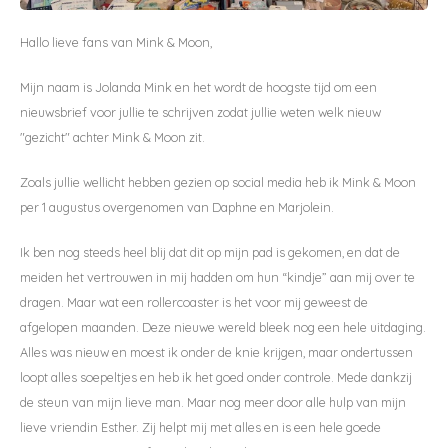
Hallo lieve fans van Mink & Moon,
Dekens | Hoeslaken
Slabbetjes
Slaapzakken
Houten Speelgoed
Sieraden
Boeken voor Volwassenen
Mijn naam is Jolanda Mink en het wordt de hoogste tijd om een
Boxkleed | Speelkleed
Mutsjes
Baby Speelgoed
Inpakpapier
nieuwsbrief voor jullie te schrijven zodat jullie weten welk nieuw
"gezicht" achter Mink & Moon zit.
Opbergen
Boxkleed | Speelkleed
Creatief
Wenskaarten
Zoals jullie wellicht hebben gezien op social media heb ik Mink & Moon
Posters
Voetenzakken
Puzzels
Jaarplanners en Verjaardagskalenders
per 1 augustus overgenomen van Daphne en Marjolein.
Verschoningsmand
Haaraccessoires
Way to Play
Ik ben nog steeds heel blij dat dit op mijn pad is gekomen, en dat de
meiden het vertrouwen in mij hadden om hun “kindje” aan mij over te
Tassen en Rugzakken
Educatief
dragen. Maar wat een rollercoaster is het voor mij geweest de
afgelopen maanden. Deze nieuwe wereld bleek nog een hele uitdaging.
Toilettassen
Balance Board
Alles was nieuw en moest ik onder de knie krijgen, maar ondertussen
loopt alles soepeltjes en heb ik het goed onder controle. Mede dankzij
Zonnebrillen
Join Clips
de steun van mijn lieve man. Maar nog meer door alle hulp van mijn
lieve vriendin Esther. Zij helpt mij met alles en is een hele goede
Sieraden
Trybike