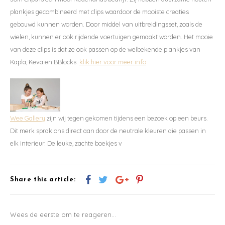
nieuwsbrief en krijg 10%
plankjes gecombineerd met clips waardoor de mooiste creaties
korting op je eerste
gebouwd kunnen worden. Door middel van uitbreidingsset, zoals de
bestelling vanaf 70 euro.
wielen, kunnen er ook rijdende voertuigen gemaakt worden. Het mooie
van deze clips is dat ze ook passen op de welbekende plankjes van
Ontvang de laatste updates, nieuws en aanbiedingen via email
Kapla, Keva en BBlocks.
klik hier voor meer info
Abonneer
Wee Gallery
zijn wij tegen gekomen tijdens een bezoek op een beurs.
Dit merk sprak ons direct aan door de neutrale kleuren die passen in
elk interieur. De leuke, zachte boekjes v
Share this article:
Wees de eerste om te reageren...